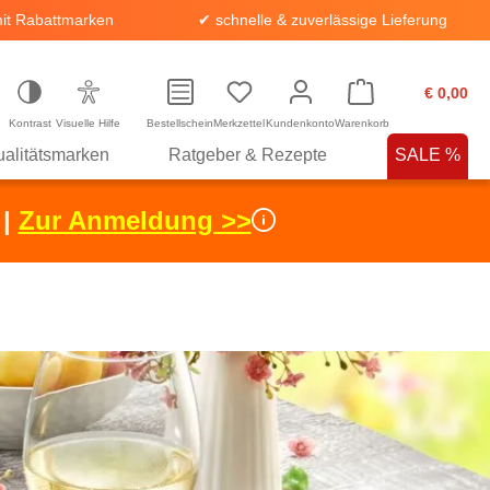
it Rabattmarken
✔ schnelle & zuverlässige Lieferung
€ 0,00
Kontrast
Visuelle Hilfe
Bestellschein
Merkzettel
Kundenkonto
Warenkorb
alitätsmarken
Ratgeber & Rezepte
SALE %
 |
Zur Anmeldung >>