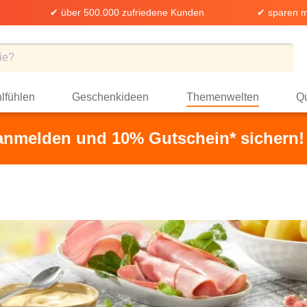
✔ über 500.000 zufriedene Kunden
✔ sparen m
lfühlen
Geschenkideen
Themenwelten
Qu
 anmelden und 10% Gutschein* sichern!