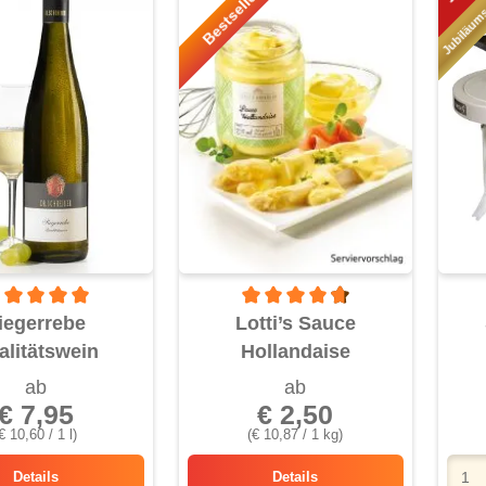
Jubiläum
Bestseller!
rchschnittliche Bewertung von 5 von 5 Sternen
Durchschnittliche Bewertung von 4.
iegerrebe
Lotti’s Sauce
alitätswein
Hollandaise
ab
ab
€ 7,95
€ 2,50
€ 10,60 / 1 l)
(€ 10,87 / 1 kg)
Details
Details