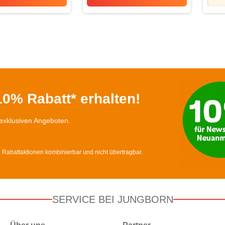
Siegerrebe Qualitätswein
Lotti’s Sauce Hollandaise
0% Rabatt* erhalten!
exklusiven Angeboten.
d Rabattaktionen kombinierbar und nicht übertragbar.
SERVICE BEI JUNGBORN