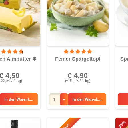
rchschnittliche Bewertung von 4.6 von 5 Sternen
Durchschnittliche Bewertung von 5 
ch Almbutter
❄
Feiner Spargeltopf
Sp
€ 4,50
€ 4,90
 22,50 / 1 kg)
(€ 12,25 / 1 kg)
In den
Warenkorb
In den
Warenkorb
-33%