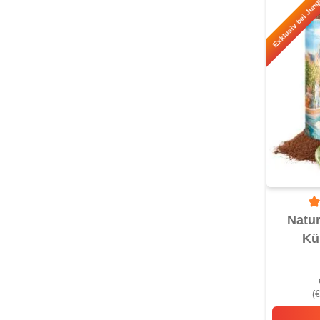
Exklusiv bei Jung
Du
Natur
Kü
(€