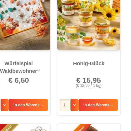
Würfelspiel
Honig-Glück
„Waldbewohner“
€ 6,50
€ 15,95
(€ 13,99 / 1 kg)
In den
Warenkorb
In den
Warenkorb