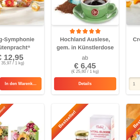
Durchschnittliche Bewertung von 5 
g-Symphonie
Hochland Auslese,
Cr
ütenpracht“
gem. in Künstlerdose
€ 12,95
ab
 35,97 / 1 kg)
€ 6,45
(€ 25,80 / 1 kg)
In den
Warenkorb
Details
Hochland Auslese, gem. in 
born!
Bestseller!
Best