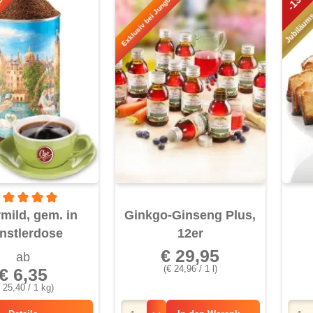
Jubiläum
born!
Exklusiv bei Jungborn!
-13%
rchschnittliche Bewertung von 5 von 5 Sternen
mild, gem. in
Ginkgo-Ginseng Plus,
nstlerdose
12er
€ 29,95
ab
(€ 24,96 / 1 l)
€ 6,35
 25,40 / 1 kg)