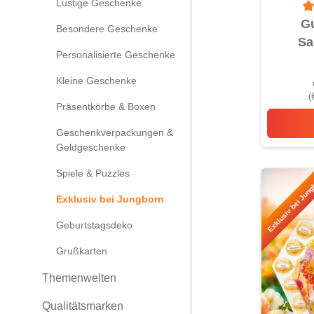
Lustige Geschenke
Du
Gu
Besondere Geschenke
Sa
Personalisierte Geschenke
K
Kleine Geschenke
(
Präsentkörbe & Boxen
Geschenkverpackungen &
Geldgeschenke
Spiele & Puzzles
Exklusiv bei Jung
Exklusiv bei Jungborn
Geburtstagsdeko
Grußkarten
Themenwelten
Qualitätsmarken