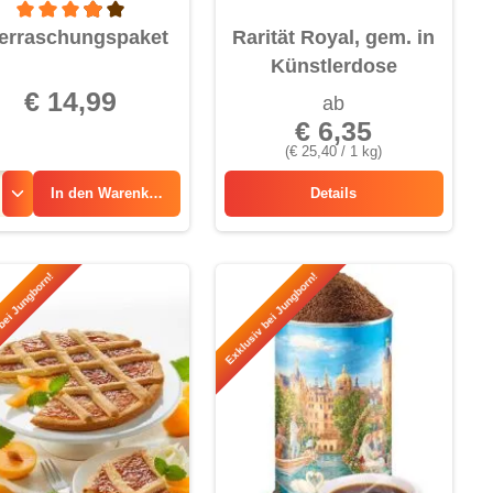
Durchschnittliche Bewertung von 3.9 von 5 Sternen
erraschungspaket
Rarität Royal, gem. in
Künstlerdose
€ 14,99
ab
€ 6,35
(€ 25,40 / 1 kg)
In den
Warenkorb
Details
Rarität Royal, gem. in 
bei Jungborn!
Exklusiv bei Jungborn!