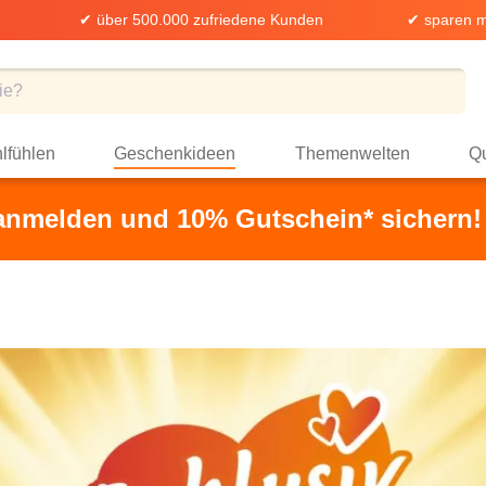
✔ über 500.000 zufriedene Kunden
✔ sparen m
lfühlen
Geschenkideen
Themenwelten
Qu
 anmelden und 10% Gutschein* sichern!