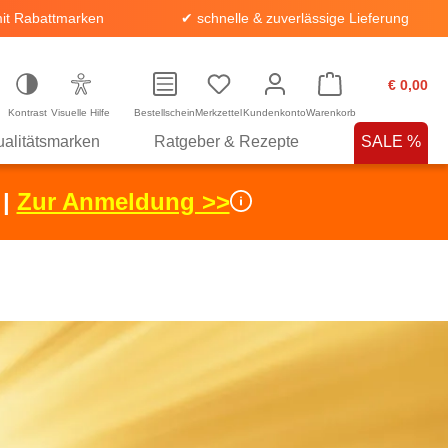
it Rabattmarken
✔ schnelle & zuverlässige Lieferung
€ 0,00
Kontrast
Visuelle Hilfe
Bestellschein
Merkzettel
Kundenkonto
Warenkorb
alitätsmarken
Ratgeber & Rezepte
SALE %
 |
Zur Anmeldung >>