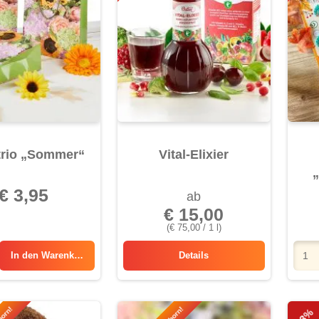
trio „Sommer“
Vital-Elixier
€ 3,95
ab
€ 15,00
(€ 75,00 / 1 l)
In den
Warenkorb
Details
Vital-Elixier