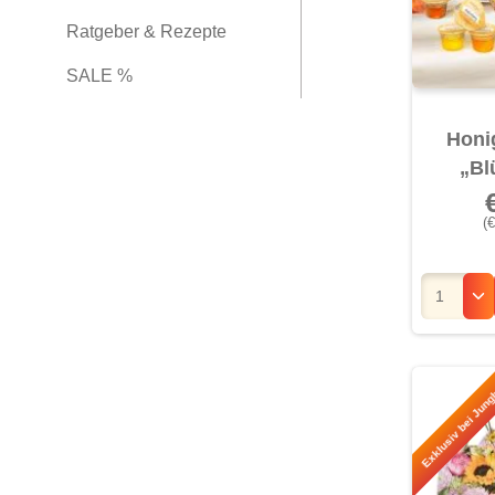
Ratgeber & Rezepte
SALE %
Honi
„Bl
(€
Exklusiv bei Jung