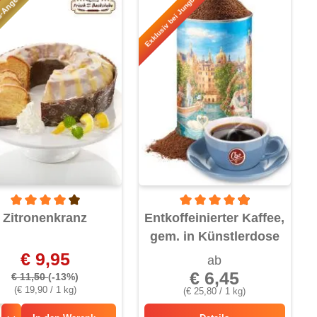
s-Angebot!
Exklusiv bei Jungborn!
Durchschnittliche Bewertung von 4 von 5 Sternen
Durchschnittliche Bewertung v
Zitronenkranz
Entkoffeinierter Kaffee,
gem. in Künstlerdose
€ 9,95
ab
€ 6,45
€ 11,50
(-13%)
(€ 19,90 / 1 kg)
(€ 25,80 / 1 kg)