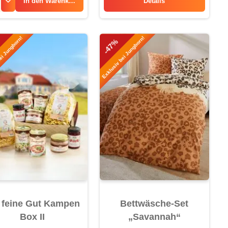
In den
Warenkorb
Details
Entkoffeinierter Kaffee
ei Jungborn!
Exklusiv bei Jungborn!
-47%
 feine Gut Kampen
Bettwäsche-Set
Box II
„Savannah“