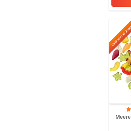
Exklusiv bei Jung
Du
Meere