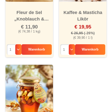
Fleur de Sel
Kaffee & Masticha
„Knoblauch &
Likör
Kräuter“
€ 11,90
€ 19,95
(€ 74,38 / 1 kg)
€ 26,95
(-26%)
(€ 39,90 / 1 l)
Warenkorb
Warenkorb