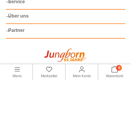
Service
Über uns
Partner
0
©
2026 Versandhaus Jungborn GmbH
Alle Preise inkl. gesetzl. Mehrwertsteuer zzgl.
Versandkosten
,
Menü
Merkzettel
Mein Konto
Warenkorb
wenn nicht anders angegeben.
Privatsphäre-Einstellungen
AGB
Datenschutz & Datensicherheit
Impressum
Vertrag widerrufen