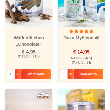
Durchschnittliche Bewertu
Waffelröllchen
Ouzo Mytilene 40
„Chocolate“
€ 4,95
€ 14,95
(€ 12,38 / 1 kg)
€ 15,90
(-6%)
(€ 74,75 / 1 l)
Warenkorb
Warenkorb