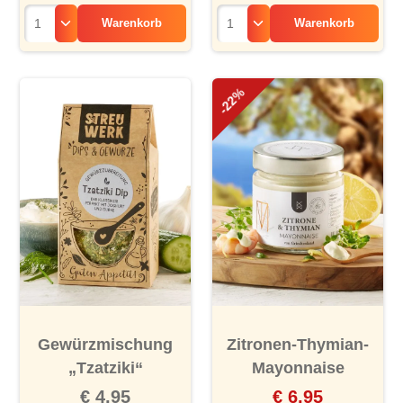
Warenkorb
Warenkorb
-22%
Gewürzmischung
Zitronen-Thymian-
„Tzatziki“
Mayonnaise
€ 4,95
€ 6,95