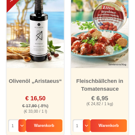
Olivenöl „Aristaeus“
Fleischbällchen in
Tomatensauce
€ 16,50
€ 6,95
(€ 24,82 / 1 kg)
€ 17,90
(-8%)
(€ 33,00 / 1 l)
Warenkorb
Warenkorb