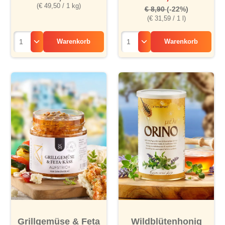
(€ 49,50 / 1 kg)
€ 8,90
(-22%)
(€ 31,59 / 1 l)
Warenkorb
Warenkorb
Grillgemüse & Feta
Wildblütenhonig