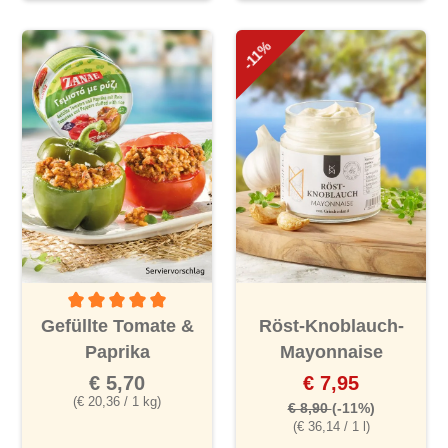
-11%
Durchschnittliche Bewertung von 5 von 5 Sternen
Gefüllte Tomate &
Röst-Knoblauch-
Paprika
Mayonnaise
€ 5,70
€ 7,95
(€ 20,36 / 1 kg)
€ 8,90
(-11%)
(€ 36,14 / 1 l)