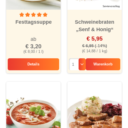
Durchschnittliche Bewertung von 5 von 5 Sternen
Festtagssuppe
Schweinebraten
„Senf & Honig“
€ 5,95
ab
€ 3,20
€ 6,95
(-14%)
(€ 14,88 / 1 kg)
(€ 8,00 / 1 l)
Details
Warenkorb
Festtagssuppe