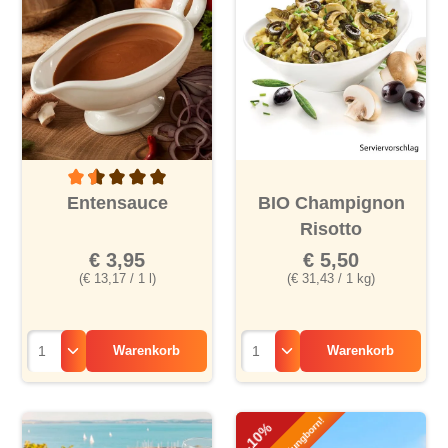
Durchschnittliche Bewertung von 1.5 von 5 Sternen
Entensauce
BIO Champignon
Risotto
€ 3,95
€ 5,50
(€ 13,17 / 1 l)
(€ 31,43 / 1 kg)
Warenkorb
Warenkorb
-10%