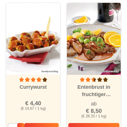
Durchschnittliche Bewertung von 3.9 von 5 Sternen
Durchschnittliche Bewertu
Currywurst
Entenbrust in
fruchtiger
Orangensauce
€ 4,40
ab
(€ 14,67 / 1 kg)
€ 8,50
(€ 28,33 / 1 kg)