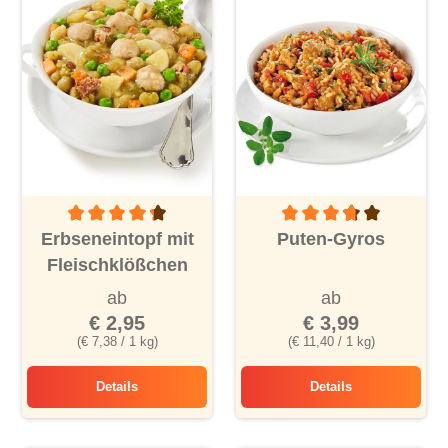
Durchschnittliche Bewertung von 4.2 von 5 Sternen
Durchschnittliche Bewertu
Erbseneintopf mit
Puten-Gyros
Fleischklößchen
ab
ab
€ 2,95
€ 3,99
(€ 7,38 / 1 kg)
(€ 11,40 / 1 kg)
Details
Details
Erbseneintopf mit Fleischklößchen
Puten-Gyros