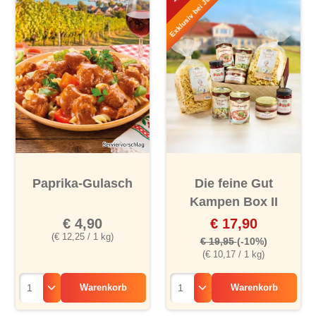
Exklusiv bei Jungborn!
Paprika-Gulasch
Die feine Gut
Kampen Box II
€ 4,90
€ 17,90
(€ 12,25 / 1 kg)
€ 19,95
(-10%)
(€ 10,17 / 1 kg)
Warenkorb
Warenkorb