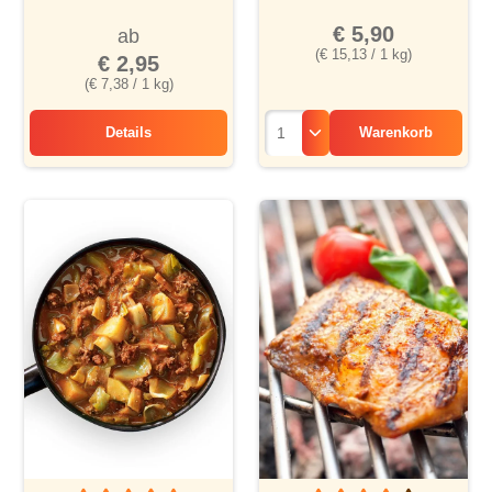
€ 5,90
ab
(€ 15,13 / 1 kg)
€ 2,95
(€ 7,38 / 1 kg)
Details
Warenkorb
Hühnernudeltopf