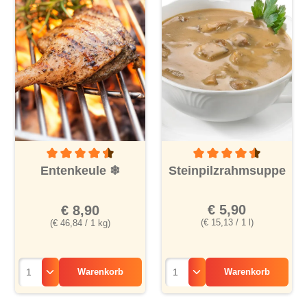
Durchschnittliche Bewertu
Durchschnittliche Bewertung von 4.3 von 5 Sternen
Steinpilzrahmsuppe
Entenkeule
❄
€ 5,90
€ 8,90
(€ 15,13 / 1 l)
(€ 46,84 / 1 kg)
Warenkorb
Warenkorb