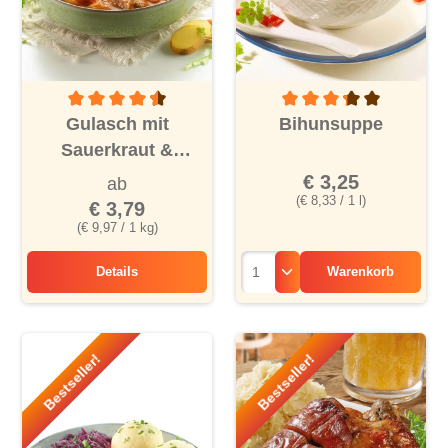
Durchschnittliche Bewertung von 4.6 von 5 Sternen
Durchschnittliche Bewertu
Gulasch mit
Bihunsuppe
Sauerkraut &
Kartoffeln
€ 3,25
ab
(€ 8,33 / 1 l)
€ 3,79
(€ 9,97 / 1 kg)
Details
Warenkorb
Gulasch mit Sauerkraut & Kartoffeln
Bestseller!
Bestseller!