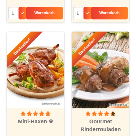
Warenkorb
Warenkorb
Bestseller!
Bestseller!
Durchschnittliche Bewertung von 4.9 von 5 Sternen
Durchschnittliche Bewertu
Mini-Haxen
❄
Gourmet
Rinderrouladen