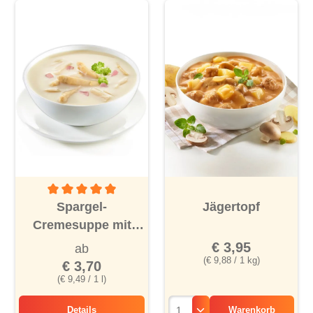
Durchschnittliche Bewertung von 5 von 5 Sternen
Spargel-
Jägertopf
Cremesuppe mit
Schinken
€ 3,95
ab
(€ 9,88 / 1 kg)
€ 3,70
(€ 9,49 / 1 l)
Details
Warenkorb