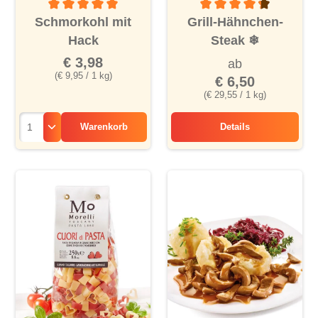
Durchschnittliche Bewertung von 5 von 5 Sternen
Durchschnittliche Bewertu
Schmorkohl mit
Grill-Hähnchen-
Hack
Steak
❄
€ 3,98
ab
(€ 9,95 / 1 kg)
€ 6,50
(€ 29,55 / 1 kg)
Warenkorb
Details
Grill-Hähnchen-Ste