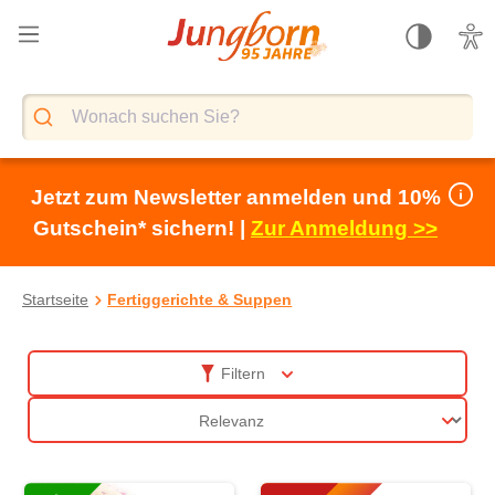
alt springen
Jetzt zum Newsletter anmelden und 10%
Gutschein* sichern! |
Zur Anmeldung >>
Startseite
Fertiggerichte & Suppen
Fertiggerichte & Konserven online
Filtern
Sortierung