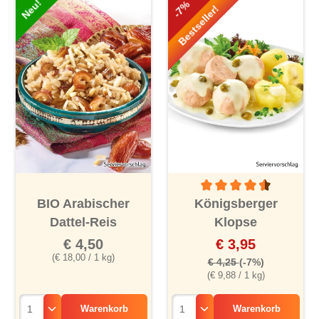
Neu!
-7%
Bestseller!
Durchschnittliche Bewertu
BIO Arabischer
Königsberger
Dattel-Reis
Klopse
€ 4,50
€ 3,95
(€ 18,00 / 1 kg)
€ 4,25
(-7%)
(€ 9,88 / 1 kg)
Warenkorb
Warenkorb