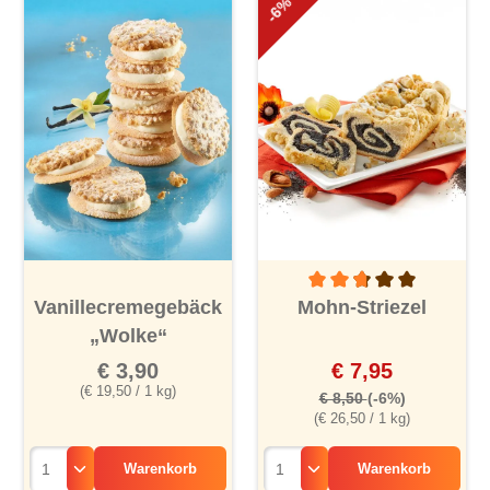
-6%
Durchschnittliche Bewertu
Vanillecremegebäck
Mohn-Striezel
„Wolke“
€ 3,90
€ 7,95
(€ 19,50 / 1 kg)
€ 8,50
(-6%)
(€ 26,50 / 1 kg)
Warenkorb
Warenkorb