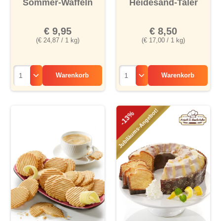
Sommer-Waffeln
Heidesand-Taler
€ 9,95
€ 8,50
(€ 24,87 / 1 kg)
(€ 17,00 / 1 kg)
Warenkorb
Warenkorb
Jubiläums-Angebot!
-13%