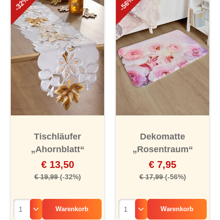
-32%
-56%
Tischläufer
Dekomatte
„Ahornblatt“
„Rosentraum“
€ 13,50
€ 7,95
€ 19,99
(-32%)
€ 17,99
(-56%)
Warenkorb
Warenkorb