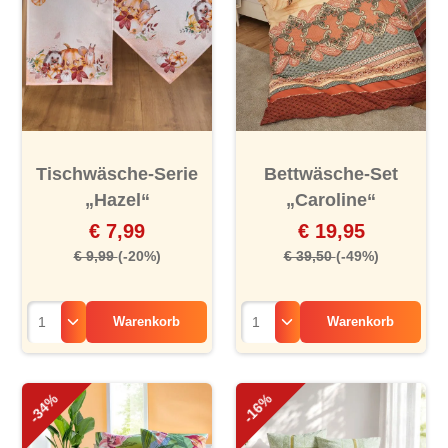
Tischwäsche-Serie
Bettwäsche-Set
„Hazel“
„Caroline“
€ 7,99
€ 19,95
€ 9,99
(-20%)
€ 39,50
(-49%)
Warenkorb
Warenkorb
-34%
-16%