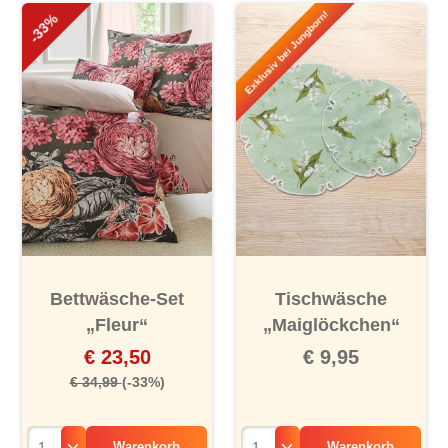
Exklusiv bei Jungborn!
-33%
Bettwäsche-Set
Tischwäsche
„Fleur“
„Maiglöckchen“
€ 23,50
€ 9,95
€ 34,99
(-33%)
Warenkorb
Warenkorb