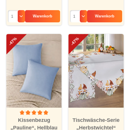
Warenkorb
Warenkorb
-47%
-47%
Durchschnittliche Bewertung von 5 von 5 Sternen
Kissenbezug
Tischwäsche-Serie
„Pauline“, Hellblau
„Herbstwichtel“