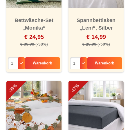
Bettwäsche-Set
Spannbettlaken
„Monika“
„Leni“, Silber
€ 24,95
€ 14,99
€ 39,99
(-38%)
€ 29,99
(-50%)
Warenkorb
Warenkorb
-30%
-17%