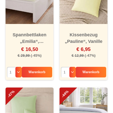
Spannbettlaken
Kissenbezug
„Emilia“,
„Pauline“, Vanille
Elfenbeinfarben
€ 16,50
€ 6,95
€ 29,99
(-45%)
€ 12,99
(-47%)
Warenkorb
Warenkorb
-47%
-44%