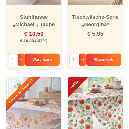
Stuhlhusse
Tischwäsche-Serie
„Michael“, Taupe
„Georgina“
€ 10,50
€ 5,95
€ 19,99
(-47%)
Warenkorb
Warenkorb
Exklusiv bei Jungborn!
-44%