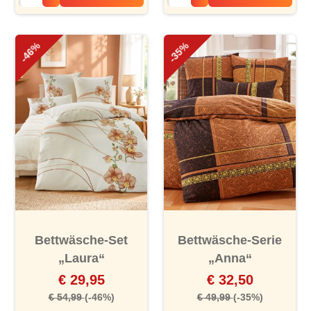
-46%
-35%
Bettwäsche-Set
Bettwäsche-Serie
„Laura“
„Anna“
€ 29,95
€ 32,50
€ 54,99
(-46%)
€ 49,99
(-35%)