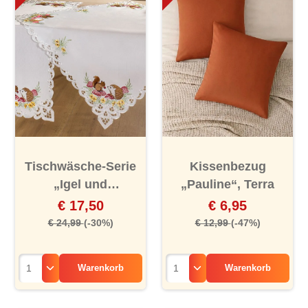
Tischwäsche-Serie
Kissenbezug
„Igel und
„Pauline“, Terra
Eichhörnchen“
€ 17,50
€ 6,95
€ 24,99
(-30%)
€ 12,99
(-47%)
Warenkorb
Warenkorb