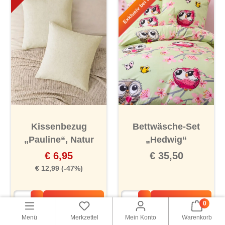
Exklusiv bei Jungborn!
Kissenbezug
Bettwäsche-Set
„Pauline“, Natur
„Hedwig“
€ 6,95
€ 35,50
€ 12,99
(-47%)
Warenkorb
Warenkorb
0
Menü
Merkzettel
Mein Konto
Warenkorb