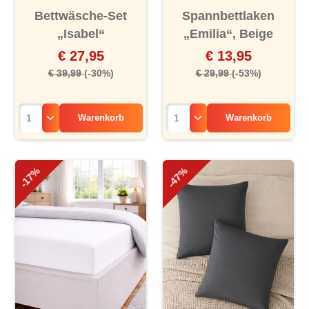
Bettwäsche-Set
Spannbettlaken
„Isabel“
„Emilia“, Beige
€ 27,95
€ 13,95
€ 39,99
(-30%)
€ 29,99
(-53%)
Warenkorb
Warenkorb
-17%
-47%