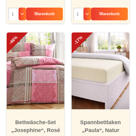
Warenkorb
Warenkorb
-46%
-17%
Bettwäsche-Set
Spannbettlaken
„Josephine“, Rosé
„Paula“, Natur