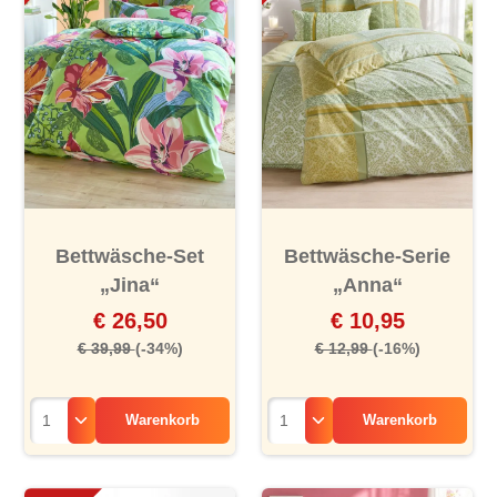
Bettwäsche-Set
Bettwäsche-Serie
„Jina“
„Anna“
€ 26,50
€ 10,95
€ 39,99
(-34%)
€ 12,99
(-16%)
Warenkorb
Warenkorb