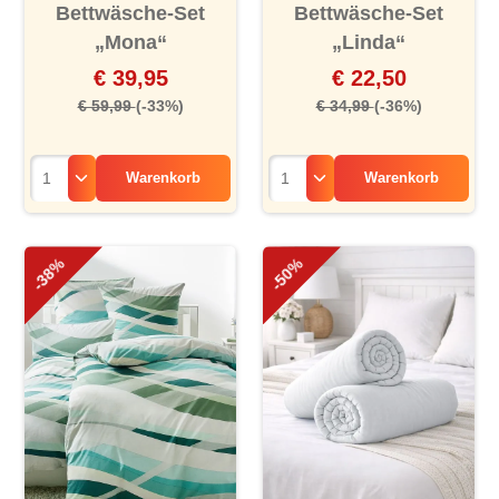
Bettwäsche-Set
Bettwäsche-Set
„Mona“
„Linda“
€ 39,95
€ 22,50
€ 59,99
(-33%)
€ 34,99
(-36%)
Warenkorb
Warenkorb
-38%
-50%