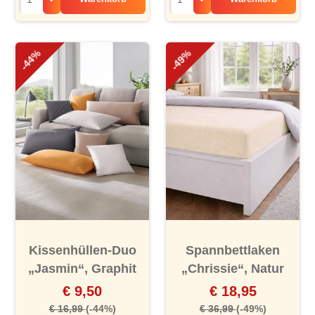
-44%
-49%
Kissenhüllen-Duo
Spannbettlaken
„Jasmin“, Graphit
„Chrissie“, Natur
€ 9,50
€ 18,95
€ 16,99
(-44%)
€ 36,99
(-49%)