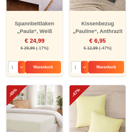
Spannbettlaken
Kissenbezug
„Paula“, Weiß
„Pauline“, Anthrazit
€ 24,99
€ 6,95
€ 29,99
(-17%)
€ 12,99
(-47%)
Warenkorb
Warenkorb
-45%
-47%