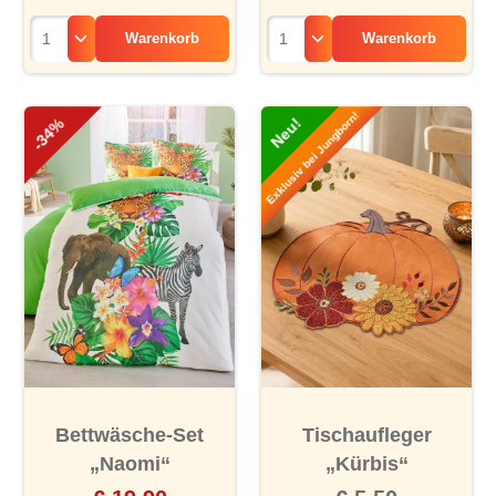
Warenkorb
Warenkorb
Exklusiv bei Jungborn!
Neu!
-34%
Bettwäsche-Set
Tischaufleger
„Naomi“
„Kürbis“