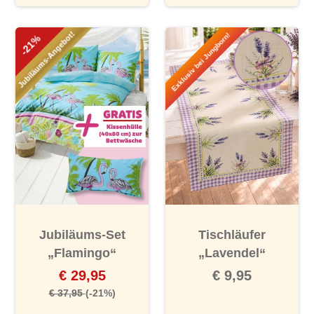
Jubiläums-Angebot!
Exklusiv bei Jungborn!
-21%
Jubiläums-Set
Tischläufer
„Flamingo“
„Lavendel“
€ 29,95
€ 9,95
€ 37,95
(-21%)