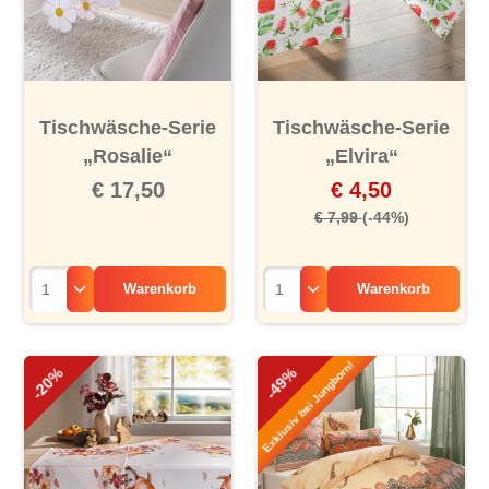
Tischwäsche-Serie
Tischwäsche-Serie
„Rosalie“
„Elvira“
€ 17,50
€ 4,50
€ 7,99
(-44%)
Warenkorb
Warenkorb
Exklusiv bei Jungborn!
-20%
-49%