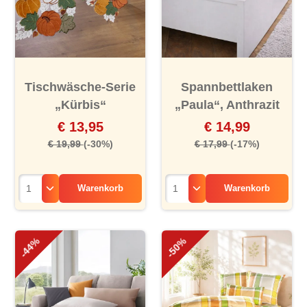
Tischwäsche-Serie
Spannbettlaken
„Kürbis“
„Paula“, Anthrazit
€ 13,95
€ 14,99
€ 19,99
(-30%)
€ 17,99
(-17%)
Warenkorb
Warenkorb
-44%
-50%