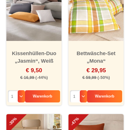
Kissenhüllen-Duo
Bettwäsche-Set
„Jasmin“, Weiß
„Mona“
€ 9,50
€ 29,95
€ 16,99
(-44%)
€ 59,99
(-50%)
Warenkorb
Warenkorb
-30%
-47%