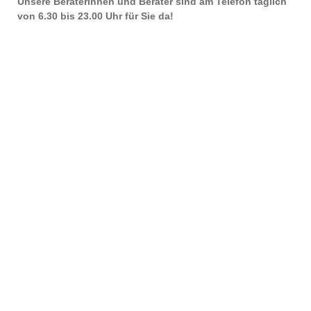
Unsere Beraterinnen und Berater sind am Telefon täglich
von 6.30 bis 23.00 Uhr für Sie da!
Hilfe & Kontakt
Betreff *
Ihre Anfrage *
E-Mail-Adresse *