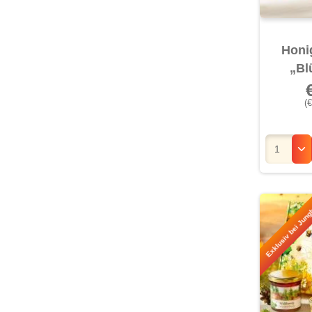
Honi
„Bl
(€
Exklusiv bei Jung