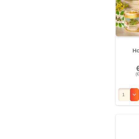
Ho
(€