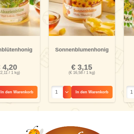
enhonig
Sonnenblumenhonig
Ho
0
€ 3,15
€
 kg)
(€ 16,58 / 1 kg)
(€ 
Warenkorb
In den
Warenkorb