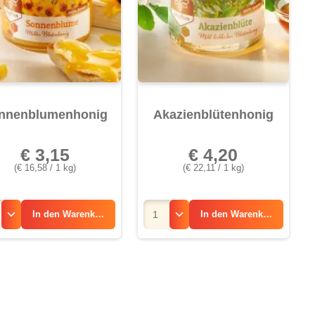
nnenblumenhonig
Akazienblütenhonig
€ 3,15
€ 4,20
(€ 16,58 / 1 kg)
(€ 22,11 / 1 kg)
In den
Warenkorb
In den
Warenkorb