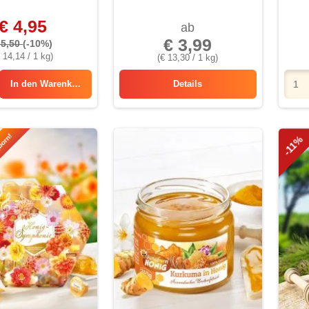
€ 4,95
ab
€ 3,99
 5,50
(-10%)
 14,14 / 1 kg)
(€ 13,30 / 1 kg)
In den
Warenkorb
Details
Honig-Doppelbärchen
born!
-11%