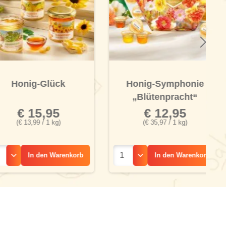
nig-Glück
Honig-Symphonie
S
„Blütenpracht“
 15,95
€ 12,95
13,99 / 1 kg)
(€ 35,97 / 1 kg)
In den
Warenkorb
In den
Warenkorb