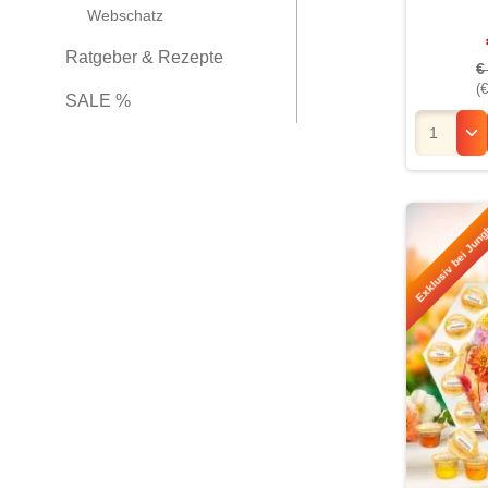
Webschatz
Ratgeber & Rezepte
€
(€
SALE %
Exklusiv bei Jung