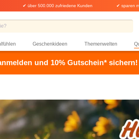
✔ über 500.000 zufriedene Kunden
✔ sparen m
lfühlen
Geschenkideen
Themenwelten
Qu
 anmelden und 10% Gutschein* sichern!