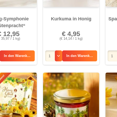
g-Symphonie
Kurkuma in Honig
Spa
ütenpracht“
€ 12,95
€ 4,95
 35,97 / 1 kg)
(€ 14,14 / 1 kg)
In den
Warenkorb
In den
Warenkorb
born!