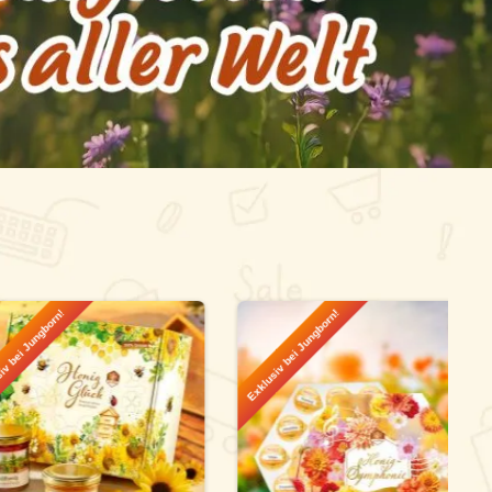
rn!
Exklusiv bei Jungborn!
-11