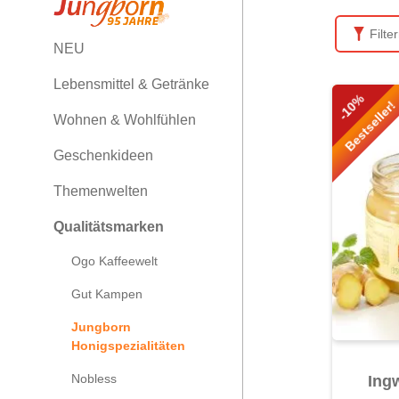
Filte
NEU
Lebensmittel & Getränke
-10%
Bestseller!
Wohnen & Wohlfühlen
Geschenkideen
Themenwelten
Qualitätsmarken
Ogo Kaffeewelt
Gut Kampen
Jungborn
Honigspezialitäten
Nobless
Ing