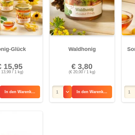
nig-Glück
Waldhonig
So
€ 15,95
€ 3,80
 13,99 / 1 kg)
(€ 20,00 / 1 kg)
In den
Warenkorb
In den
Warenkorb