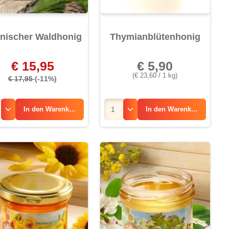
nischer Waldhonig
Thymianblütenhonig
€ 15,95
€ 5,90
(€ 23,60 / 1 kg)
€ 17,95
(-11%)
In den
Warenkorb
In den
Warenkorb