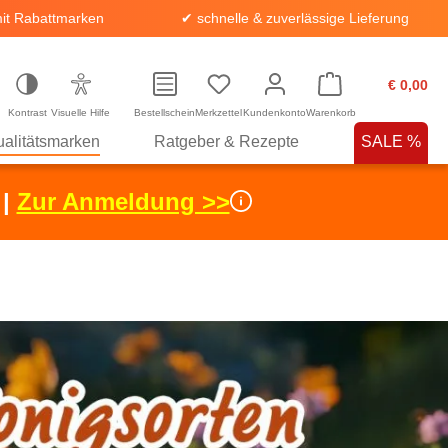
it Rabattmarken
✔ schnelle & zuverlässige Lieferung
€ 0,00
Kontrast
Visuelle Hilfe
Bestellschein
Merkzettel
Kundenkonto
Warenkorb
alitätsmarken
Ratgeber & Rezepte
SALE %
 |
Zur Anmeldung >>