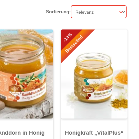
Sortierung:
Sortierung
-14%
Bestseller!
von 5 Sternen
anddorn in Honig
Honigkraft „VitalPlus“