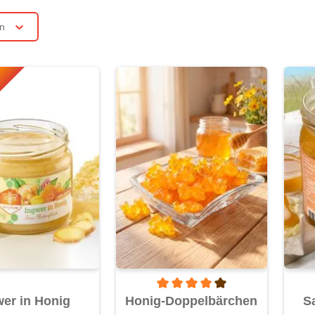
rn
Durchschnittliche Bewertung von 4 
wer in Honig
Honig-Doppelbärchen
S