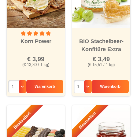
Durchschnittliche Bewertung von 5 von 5 Sternen
Korn Power
BIO Stachelbeer-
Konfitüre Extra
€ 3,99
€ 3,49
(€ 13,30 / 1 kg)
(€ 15,51 / 1 kg)
Warenkorb
Warenkorb
Bestseller!
Bestseller!