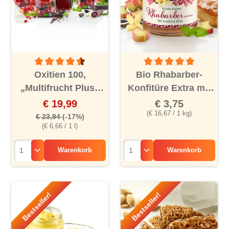
Durchschnittliche Bewertung von 4.5 von 5 Sternen
Durchschnittliche Bewertu
Oxitien 100,
Bio Rhabarber-
„Multifrucht Plus“
Konfitüre Extra mit
Bio-Saft, 6er
Vanille
€ 19,99
€ 3,75
(€ 16,67 / 1 kg)
€ 23,94
(-17%)
(€ 6,66 / 1 l)
Warenkorb
Warenkorb
Bestseller!
Bestseller!