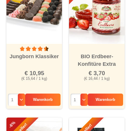
Durchschnittliche Bewertung von 4.5 von 5 Sternen
Jungborn Klassiker
BIO Erdbeer-
Konfitüre Extra
€ 10,95
€ 3,70
(€ 15,64 / 1 kg)
(€ 16,44 / 1 kg)
Warenkorb
Warenkorb
-6%