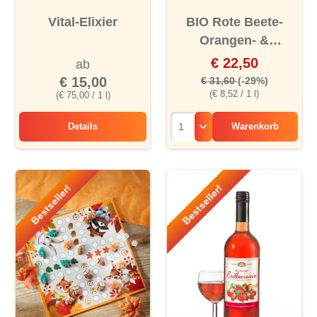
Vital-Elixier
BIO Rote Beete-
Orangen- &
Acerolasaft, 8er
€ 22,50
ab
€ 15,00
€ 31,60
(-29%)
(€ 8,52 / 1 l)
(€ 75,00 / 1 l)
Details
Warenkorb
Vital-Elixier
Bestseller!
Bestseller!