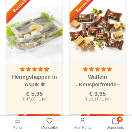
Bestseller!
Bestseller!
Durchschnittliche Bewertung von 4.8 von 5 Sternen
Durchschnittliche Bewertu
Heringshappen in
Waffeln
Aspik
❄
„Knusperfreude“
€ 5,95
€ 3,95
(€ 47,60 / 1 kg)
(€ 13,17 / 1 kg)
0
Warenkorb
Warenkorb
Menü
Merkzettel
Mein Konto
Warenkorb