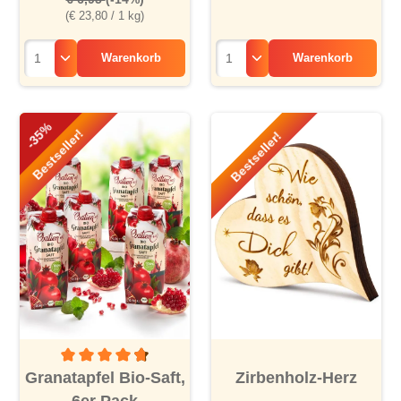
(€ 23,80 / 1 kg)
Warenkorb
Warenkorb
-35%
Bestseller!
Bestseller!
Durchschnittliche Bewertung von 4.8 von 5 Sternen
Granatapfel Bio-Saft,
Zirbenholz-Herz