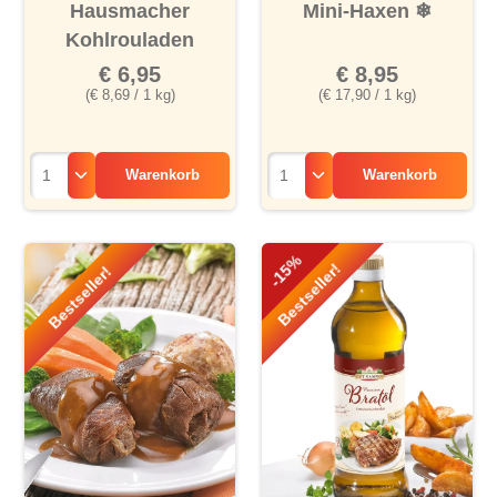
Durchschnittliche Bewertu
Hausmacher
Mini-Haxen
❄
Kohlrouladen
€ 6,95
€ 8,95
(€ 8,69 / 1 kg)
(€ 17,90 / 1 kg)
Warenkorb
Warenkorb
-15%
Bestseller!
Bestseller!