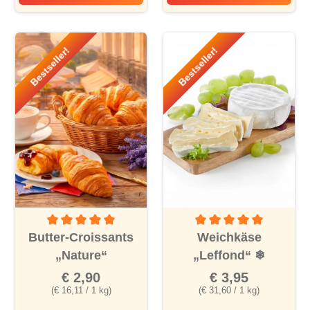
Bremer Senatoren Kaffee
Extra Mild
Bestseller!
Bestseller!
Durchschnittliche Bewertung von 5 von 5 Sternen
Durchschnittliche Bewertu
Butter-Croissants
Weichkäse
„Nature“
„Leffond“
❄
€ 2,90
€ 3,95
(€ 16,11 / 1 kg)
(€ 31,60 / 1 kg)