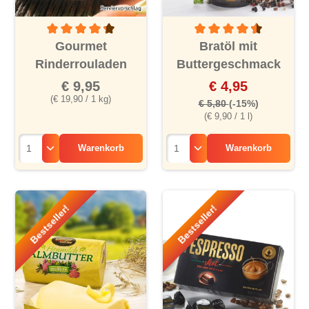
Durchschnittliche Bewertung von 4.2 von 5 Sternen
Durchschnittliche Bewertu
Gourmet
Bratöl mit
Rinderrouladen
Buttergeschmack
€ 9,95
€ 4,95
(€ 19,90 / 1 kg)
€ 5,80
(-15%)
(€ 9,90 / 1 l)
Warenkorb
Warenkorb
Bestseller!
Bestseller!