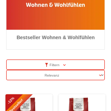
Bestseller Wohnen & Wohlfühlen
Filtern
Sortierung
-12%
Bestseller!