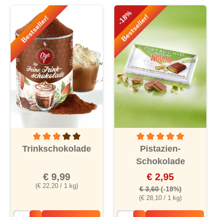
-18%
Bestseller!
Bestseller!
Durchschnittliche Bewertung von 3 von 5 Sternen
Durchschnittliche Bewertu
Trinkschokolade
Pistazien-
Schokolade
€ 9,99
€ 2,95
(€ 22,20 / 1 kg)
€ 3,60
(-18%)
(€ 28,10 / 1 kg)