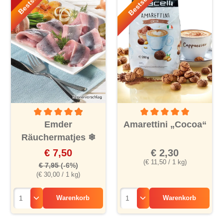
Bestseller!
Bestseller!
Durchschnittliche Bewertung von 4.9 von 5 Sternen
Durchschnittliche Bewertu
Emder
Amarettini „Cocoa“
Räuchermatjes
❄
€ 7,50
€ 2,30
(€ 11,50 / 1 kg)
€ 7,95
(-6%)
(€ 30,00 / 1 kg)
Warenkorb
Warenkorb