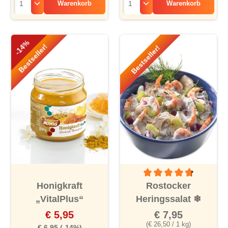
Warenkorb
Warenkorb
-14%
Bestseller!
Bestseller!
Durchschnittliche Bewertu
Honigkraft
Rostocker
„VitalPlus“
Heringssalat
❄
€ 5,95
€ 7,95
(€ 26,50 / 1 kg)
€ 6,95
(-14%)