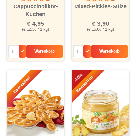
Durchschnittliche Bewertung von 4.6 von 5 Sternen
Durchschnittliche Bewertu
Cappuccinolikör-
Mixed-Pickles-Sülze
Kuchen
€ 4,95
€ 3,90
(€ 12,38 / 1 kg)
(€ 15,60 / 1 kg)
Warenkorb
Warenkorb
-10%
Bestseller!
Bestseller!