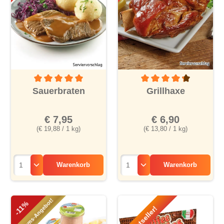
Durchschnittliche Bewertung von 5 von 5 Sternen
Durchschnittliche Bewertu
Sauerbraten
Grillhaxe
€ 7,95
€ 6,90
(€ 19,88 / 1 kg)
(€ 13,80 / 1 kg)
Warenkorb
Warenkorb
Jubiläums-Angebot!
-11%
Bestseller!