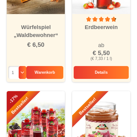
Durchschnittliche Bewertu
Würfelspiel
Erdbeerwein
„Waldbewohner“
€ 6,50
ab
€ 5,50
(€ 7,33 / 1 l)
Warenkorb
Details
Erdbeerwein
-17%
Bestseller!
Bestseller!