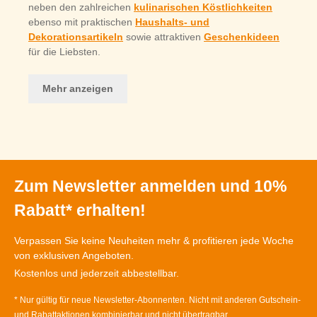
neben den zahlreichen
kulinarischen Köstlichkeiten
ebenso mit praktischen
Haushalts- und
Dekorationsartikeln
sowie attraktiven
Geschenkideen
für die Liebsten.
Mehr anzeigen
Zum Newsletter anmelden und 10%
Rabatt* erhalten!
Verpassen Sie keine Neuheiten mehr & profitieren jede Woche
von exklusiven Angeboten.
Kostenlos und jederzeit abbestellbar.
* Nur gültig für neue Newsletter-Abonnenten. Nicht mit anderen Gutschein-
und Rabattaktionen kombinierbar und nicht übertragbar.