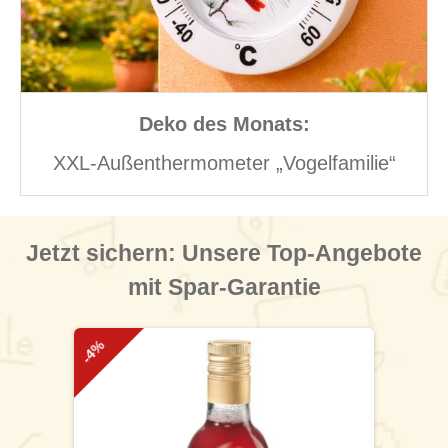
Deko des Monats:
XXL-Außenthermometer „Vogelfamilie“
Jetzt sichern: Unsere Top-Angebote
mit Spar-Garantie
Produktgalerie überspringen
-4%
-