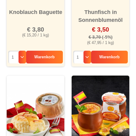
Knoblauch Baguette
Thunfisch in
Sonnenblumenöl
€ 3,80
€ 3,50
(€ 15,20 / 1 kg)
€ 3,70
(-5%)
(€ 47,95 / 1 kg)
Warenkorb
Warenkorb