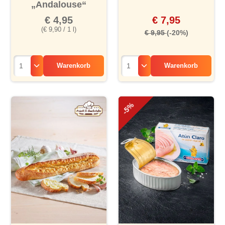
„Andalouse“
€ 4,95
€ 7,95
(€ 9,90 / 1 l)
€ 9,95
(-20%)
Warenkorb
Warenkorb
-5%