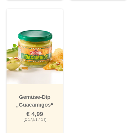
Gemüse-Dip
„Guacamigos“
€ 4,99
(€ 17,51 / 1 l)