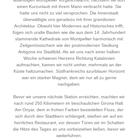
lebendigen Montpellier vorgeschwärmt, nachdem sie dort
einen Kurzurlaub mit ihrem Mann verbracht hatte. Sie
hatte uns nicht zu viel versprochen. Die Innenstadt
überwältigte uns geradezu mit ihrer grandiosen
Architektur. Obwohl hier Modernes auf Historisches trifft,
fügen sich uralte Bauten wie die aus dem 14. Jahrhundert
stammende Kathedrale von Montpellier harmonisch mit
Zeitgenössischem wie der postmodernen Siedlung
Antigone ins Stadtbild. Als wir uns nach einer halben
Woche schweren Herzens Richtung Katalonien
aufmachten, kamen wir nicht umher, mehrmals an der
Küste haltzumachen. Südfrankreichs azurblauer Horizont
war ein starker Magnet, dem wir nur all zu gerne
nachgaben.
Bevor wir unsere nächste Station erreichten, machten wir
nach rund 250 Kilometern im beschaulichen Girona Halt.
Am Onyar, dem in frohen Farben besiedelten Fluss, der
sich durch den Stadtkern schlängelt, stießen wir auf ein
herrliches Restaurant, vor dessen Türen wir im Schatten
die Hitze des Tages an uns vorbeiziehen ließen, bevor wir
weiterfuhren.