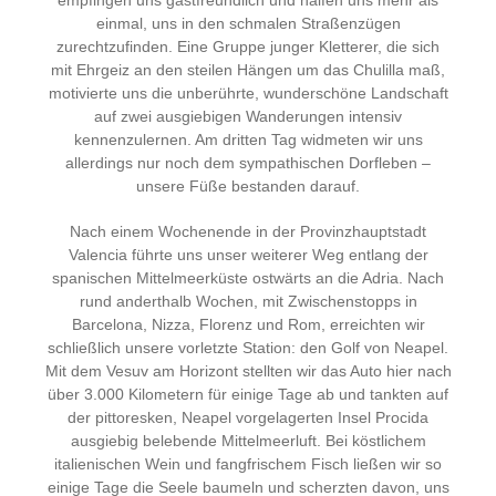
einmal, uns in den schmalen Straßenzügen
zurechtzufinden. Eine Gruppe junger Kletterer, die sich
mit Ehrgeiz an den steilen Hängen um das Chulilla maß,
motivierte uns die unberührte, wunderschöne Landschaft
auf zwei ausgiebigen Wanderungen intensiv
kennenzulernen. Am dritten Tag widmeten wir uns
allerdings nur noch dem sympathischen Dorfleben –
unsere Füße bestanden darauf.
Nach einem Wochenende in der Provinzhauptstadt
Valencia führte uns unser weiterer Weg entlang der
spanischen Mittelmeerküste ostwärts an die Adria. Nach
rund anderthalb Wochen, mit Zwischenstopps in
Barcelona, Nizza, Florenz und Rom, erreichten wir
schließlich unsere vorletzte Station: den Golf von Neapel.
Mit dem Vesuv am Horizont stellten wir das Auto hier nach
über 3.000 Kilometern für einige Tage ab und tankten auf
der pittoresken, Neapel vorgelagerten Insel Procida
ausgiebig belebende Mittelmeerluft. Bei köstlichem
italienischen Wein und fangfrischem Fisch ließen wir so
einige Tage die Seele baumeln und scherzten davon, uns