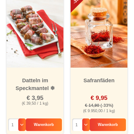
Datteln im
Safranfäden
Speckmantel
❄
€ 3,95
€ 9,95
(€ 39,50 / 1 kg)
€ 14,90
(-33%)
(€ 9.950,00 / 1 kg)
Warenkorb
Warenkorb