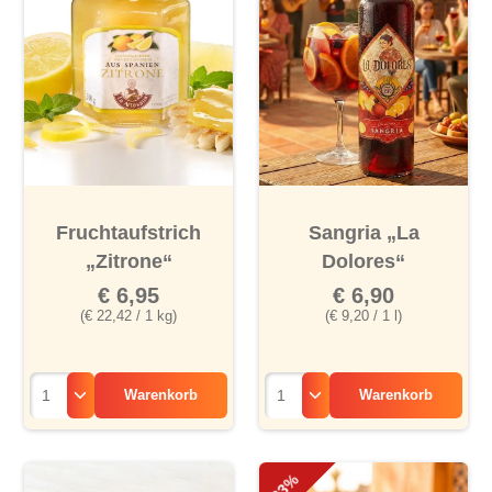
Fruchtaufstrich
Sangria „La
„Zitrone“
Dolores“
€ 6,95
€ 6,90
(€ 22,42 / 1 kg)
(€ 9,20 / 1 l)
Warenkorb
Warenkorb
-33%