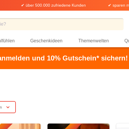
✔ über 500.000 zufriedene Kunden
✔ sparen m
lfühlen
Geschenkideen
Themenwelten
Qu
 anmelden und 10% Gutschein* sichern!
rn