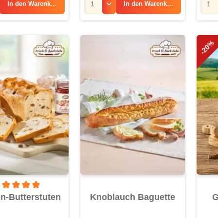
In den
Warenkorb
In den
Warenkorb
-20%
rchschnittliche Bewertung von 5 von 5 Sternen
n-Butterstuten
Knoblauch Baguette
G