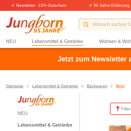
✔ Newsletter -10% Gutschein
✔ 95 Jahre Erfahrung
springen
Zur Hauptnavigation springen
NEU
Lebensmittel & Getränke
Wohnen & Woh
Jetzt zum Newsletter
Startseite
Lebensmittel & Getränke
Backwaren
Brot
Brot
Filte
NEU
Lebensmittel & Getränke