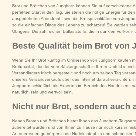
Brot und Brötchen von Jungborn können Sie auf verschiedene Ar
perfekten Start in den Tag. Sie stellen die nötige Energie für
ausgedehnten Abendmahl sind die Brotspezialitäten von Jungbor
so die einfachen Dinge des Lebens zu schätzen! Sie werden sehen
Übrigens: Die zahlreichen Ballaststoffe, die in dunklen Vollkorn
Beste Qualität beim Brot von 
Wenn Sie Ihr Brot künftig im Onlineshop von Jungborn kaufen m
Brotqualität, die der vom Bäckergeschäft in Ihrem Umfeld in n
Versandlagers frisch hergestellt und noch am selben Tag versand
unseres Versandverkaufs über das Internet darauf verzichten, i
Jungborn schließlich als Experten im Bereich des Handels mit n
natürlich, rein und wertvoll sein.
Nicht nur Brot, sondern auch 
Neben Broten und Brötchen bietet Ihnen das Jungborn-Teigwaren
zubereitet wurden und von Ihnen zu Hause nur noch kurz in hei
Art oder einen gutbürgerlichen Nudeleintopf zu und schmecken S