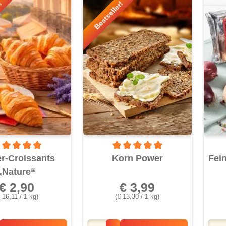
r!
Bestseller!
rchschnittliche Bewertung von 5 von 5 Sternen
Durchschnittliche Bewertung von 5 
er-Croissants
Korn Power
Fei
„Nature“
€ 2,90
€ 3,99
€ 16,11 / 1 kg)
(€ 13,30 / 1 kg)