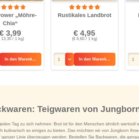
rchschnittliche Bewertung von 5 von 5 Sternen
Durchschnittliche Bewertung von 5 
ower „Möhre-
Rustikales Landbrot
Chia“
€ 3,99
€ 4,95
 13,30 / 1 kg)
(€ 6,60 / 1 kg)
In den
Warenkorb
In den
Warenkorb
ackwaren: Teigwaren von Jungbor
jeden Tag zu sich nehmen: Brot ist für den Menschen ähnlich wertvoll 
auch kulinarisch so einiges zu bieten. Das möchten wir von Jungborn I
 ganzer Linie überzeugen werden. Bestellen Sie Backwaren, die genauso 