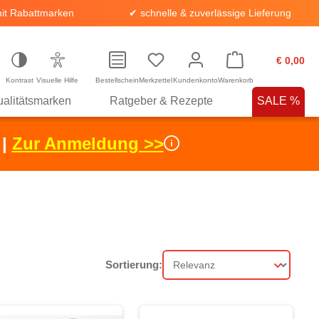
it Rabattmarken
✔ schnelle & zuverlässige Lieferung
€ 0,00
Kontrast
Visuelle Hilfe
Bestellschein
Merkzettel
Kundenkonto
Warenkorb
alitätsmarken
Ratgeber & Rezepte
SALE %
 |
Zur Anmeldung >>
Sortierung:
Sortierung