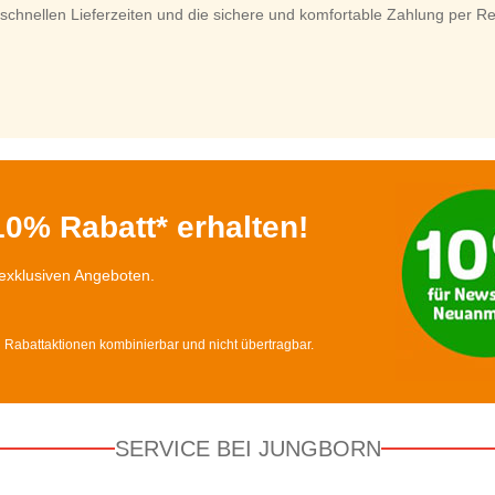
chnellen Lieferzeiten und die sichere und komfortable Zahlung per Rech
0% Rabatt* erhalten!
exklusiven Angeboten.
d Rabattaktionen kombinierbar und nicht übertragbar.
SERVICE BEI JUNGBORN