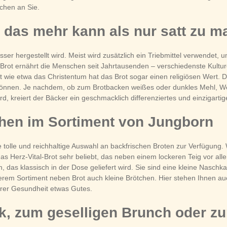
chen an Sie.
, das mehr kann als nur satt zu 
er hergestellt wird. Meist wird zusätzlich ein Triebmittel verwendet,
rot ernährt die Menschen seit Jahrtausenden – verschiedenste Kulture
ie etwa das Christentum hat das Brot sogar einen religiösen Wert. D
 können. Je nachdem, ob zum Brotbacken weißes oder dunkles Mehl, We
 kreiert der Bäcker ein geschmacklich differenziertes und einzigartig
hen im Sortiment von Jungborn
 tolle und reichhaltige Auswahl an backfrischen Broten zur Verfügung. W
das Herz-Vital-Brot sehr beliebt, das neben einem lockeren Teig vor a
n, das klassisch in der Dose geliefert wird. Sie sind eine kleine Nasc
nserem Sortiment neben Brot auch kleine Brötchen. Hier stehen Ihnen au
hrer Gesundheit etwas Gutes.
ck, zum geselligen Brunch oder 