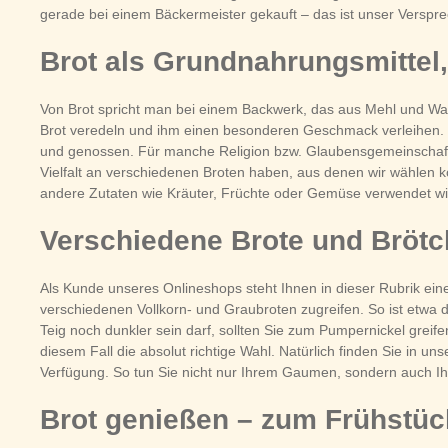
gerade bei einem Bäckermeister gekauft – das ist unser Verspre
Brot als Grundnahrungsmittel
Von Brot spricht man bei einem Backwerk, das aus Mehl und Wass
Brot veredeln und ihm einen besonderen Geschmack verleihen. B
und genossen. Für manche Religion bzw. Glaubensgemeinschaft w
Vielfalt an verschiedenen Broten haben, aus denen wir wählen
andere Zutaten wie Kräuter, Früchte oder Gemüse verwendet wird,
Verschiedene Brote und Brötc
Als Kunde unseres Onlineshops steht Ihnen in dieser Rubrik eine
verschiedenen Vollkorn- und Graubroten zugreifen. So ist etwa 
Teig noch dunkler sein darf, sollten Sie zum Pumpernickel greife
diesem Fall die absolut richtige Wahl. Natürlich finden Sie in u
Verfügung. So tun Sie nicht nur Ihrem Gaumen, sondern auch I
Brot genießen – zum Frühstü