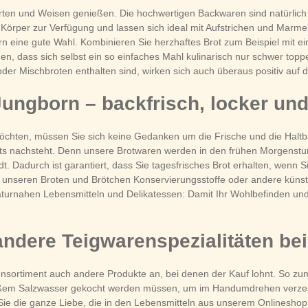
ten und Weisen genießen. Die hochwertigen Backwaren sind natürlich i
 den Körper zur Verfügung und lassen sich ideal mit Aufstrichen und M
n eine gute Wahl. Kombinieren Sie herzhaftes Brot zum Beispiel mit 
, dass sich selbst ein so einfaches Mahl kulinarisch nur schwer toppe
- oder Mischbroten enthalten sind, wirken sich auch überaus positiv auf
Jungborn – backfrisch, locker un
öchten, müssen Sie sich keine Gedanken um die Frische und die Haltb
ichts nachsteht. Denn unsere Brotwaren werden in den frühen Morgenst
t. Dadurch ist garantiert, dass Sie tagesfrisches Brot erhalten, wenn 
n unseren Broten und Brötchen Konservierungsstoffe oder andere künstl
aturnahen Lebensmitteln und Delikatessen: Damit Ihr Wohlbefinden und
andere Teigwarenspezialitäten be
sortiment auch andere Produkte an, bei denen der Kauf lohnt. So zum 
ßem Salzwasser gekocht werden müssen, um im Handumdrehen verzehrfert
ie die ganze Liebe, die in den Lebensmitteln aus unserem Onlineshop s