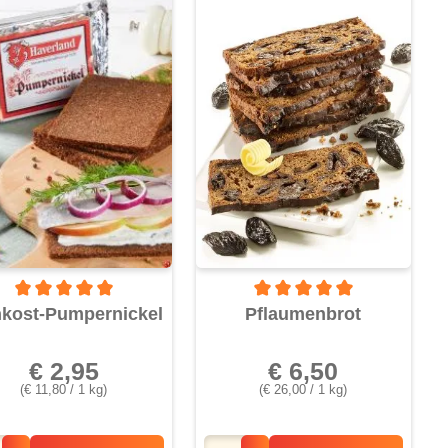
von 5 Sternen
Durchschnittliche Bewertung von 5 von 5 Sternen
Durchschnittliche Bewertung v
nkost-Pumpernickel
Pflaumenbrot
€ 2,95
€ 6,50
(€ 11,80 / 1 kg)
(€ 26,00 / 1 kg)