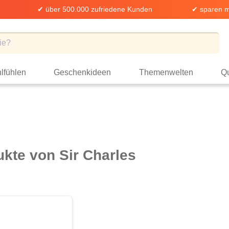
✔ über 500.000 zufriedene Kunden
✔ sparen m
lfühlen
Geschenkideen
Themenwelten
Qu
kte von Sir Charles