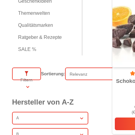
Geschenkideen
Themenwelten
Qualitätsmarken
Ratgeber & Rezepte
SALE %
Sortierung:
Sortierung
Du
Filtern
Schoko
Hersteller von A-Z
(€
A
B