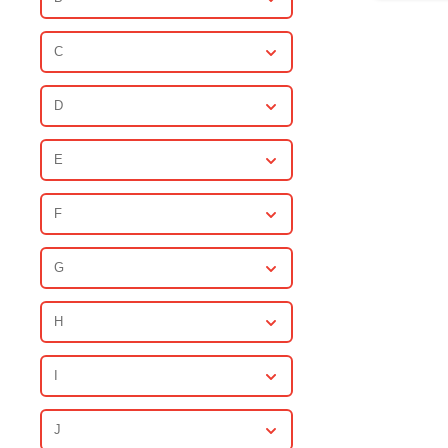
C
D
E
F
G
H
I
J