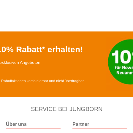
0% Rabatt* erhalten!
exklusiven Angeboten.
d Rabattaktionen kombinierbar und nicht übertragbar.
SERVICE BEI JUNGBORN
Über uns
Partner