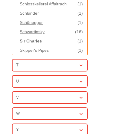
Schlosskellerei Affaltrach
(1)
Schlünder
(1)
Schönegger
(1)
Schwartinsky
(16)
Sir Charles
(1)
Skipper's Pipes
(1)
Sorger
(1)
T
Sprügel
(2)
St. Dalfour
(2)
U
Storz
(1)
V
W
Y