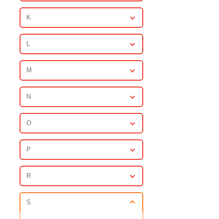
K
L
M
N
O
P
R
S