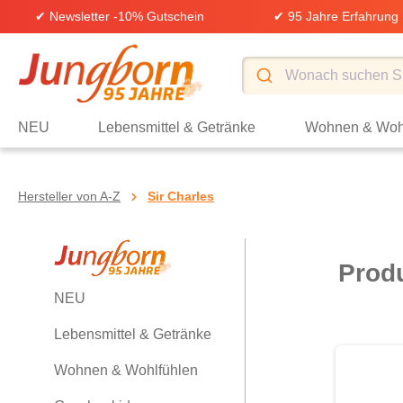
✔ Newsletter -10% Gutschein
✔ 95 Jahre Erfahrung
springen
Zur Hauptnavigation springen
NEU
Lebensmittel & Getränke
Wohnen & Woh
Hersteller von A-Z
Sir Charles
Produ
NEU
Lebensmittel & Getränke
Wohnen & Wohlfühlen