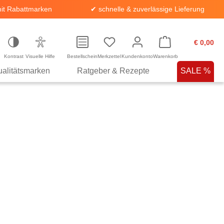
it Rabattmarken
✔ schnelle & zuverlässige Lieferung
€ 0,00
Kontrast
Visuelle Hilfe
Bestellschein
Merkzettel
Kundenkonto
Warenkorb
alitätsmarken
Ratgeber & Rezepte
SALE %