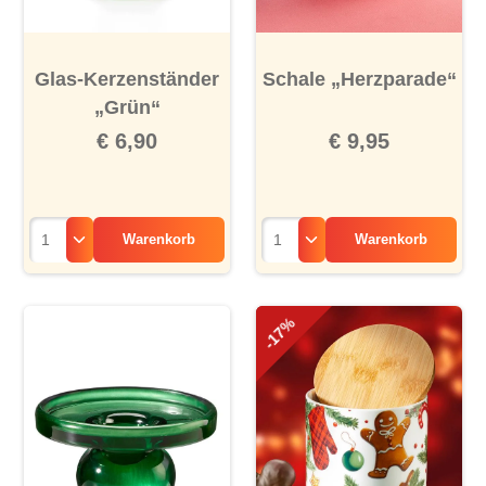
Glas-Kerzenständer
Schale „Herzparade“
„Grün“
€ 6,90
€ 9,95
Warenkorb
Warenkorb
-17%