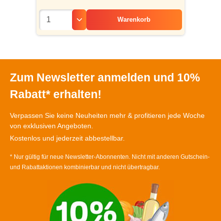
Warenkorb
Zum Newsletter anmelden und 10%
Rabatt* erhalten!
Verpassen Sie keine Neuheiten mehr & profitieren jede Woche
von exklusiven Angeboten.
Kostenlos und jederzeit abbestellbar.
* Nur gültig für neue Newsletter-Abonnenten. Nicht mit anderen Gutschein-
und Rabattaktionen kombinierbar und nicht übertragbar.