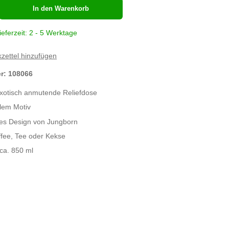
hl
In den Warenkorb
ieferzeit: 2 - 5 Werktage
zettel hinzufügen
er:
108066
exotisch anmutende Reliefdose
llem Motiv
ves Design von Jungborn
affee, Tee oder Kekse
ca. 850 ml