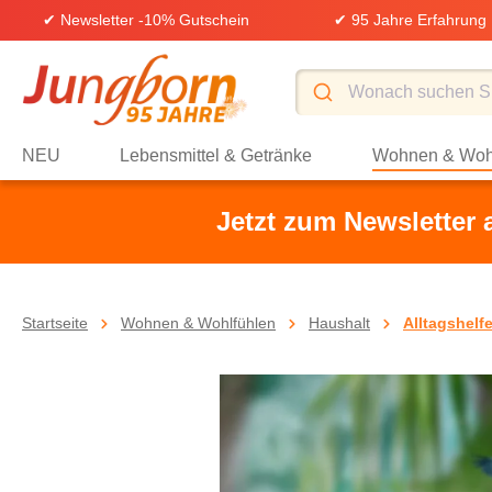
✔ Newsletter -10% Gutschein
✔ 95 Jahre Erfahrung
springen
Zur Hauptnavigation springen
NEU
Lebensmittel & Getränke
Wohnen & Woh
Jetzt zum Newsletter
Startseite
Wohnen & Wohlfühlen
Haushalt
Alltagshelfe
Bildergalerie überspringen