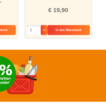
“
€ 19,90
nkorb
In den
Warenkorb