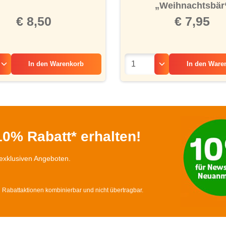
„Weihnachtsbär
€ 8,50
€ 7,95
In den
Warenkorb
In den
Ware
0% Rabatt* erhalten!
exklusiven Angeboten.
d Rabattaktionen kombinierbar und nicht übertragbar.