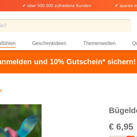
✔ über 500.000 zufriedene Kunden
✔ sparen m
lfühlen
Geschenkideen
Themenwelten
Qu
 anmelden und 10% Gutschein* sichern!
r
Bügeld
€ 6,95