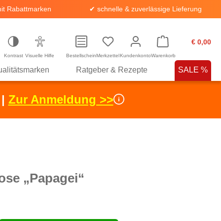
it Rabattmarken
✔ schnelle & zuverlässige Lieferung
€ 0,00
Kontrast
Visuelle Hilfe
Bestellschein
Merkzettel
Kundenkonto
Warenkorb
alitätsmarken
Ratgeber & Rezepte
SALE %
 |
Zur Anmeldung >>
ose „Papagei“