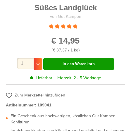
Süßes Landglück
von Gut Kampen
Durchschnittliche Bewertung von 5 von 5 St
€ 14,95
(€ 37,37 / 1 kg)
Mengenauswahl
In den Warenkorb
Lieferbar. Lieferzeit: 2 - 5 Werktage
Zum Merkzettel hinzufügen
Artikelnummer:
109041
Ein Geschenk aus hochwertigen, köstlichen Gut Kampen
Konfitüren
Im Schmuckkarton, von Künstlerhand gestaltet und mit einem