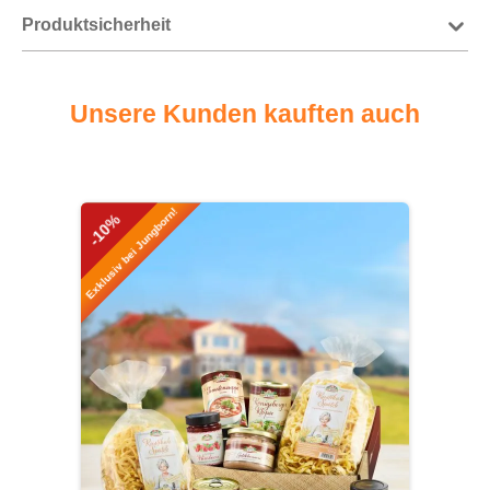
Produktsicherheit
Unsere Kunden kauften auch
Produktgalerie überspringen
Exklusiv bei Jungborn!
-10%