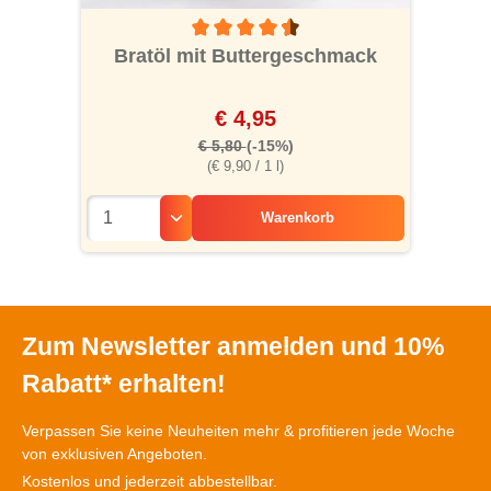
Durchschnittliche Bewertung von 4.5 von 5
Bratöl mit Buttergeschmack
€ 4,95
€ 5,80
(-15%)
(€ 9,90 / 1 l)
Warenkorb
Zum Newsletter anmelden und 10%
Rabatt* erhalten!
Verpassen Sie keine Neuheiten mehr & profitieren jede Woche
von exklusiven Angeboten.
Kostenlos und jederzeit abbestellbar.