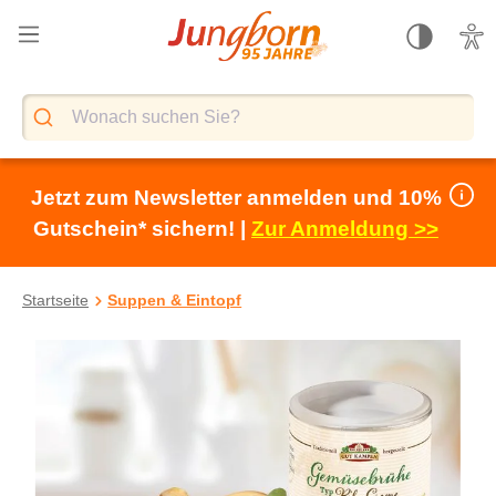
alt springen
Jetzt zum Newsletter anmelden und 10%
Gutschein* sichern! |
Zur Anmeldung >>
Startseite
Suppen & Eintopf
Bildergalerie überspringen