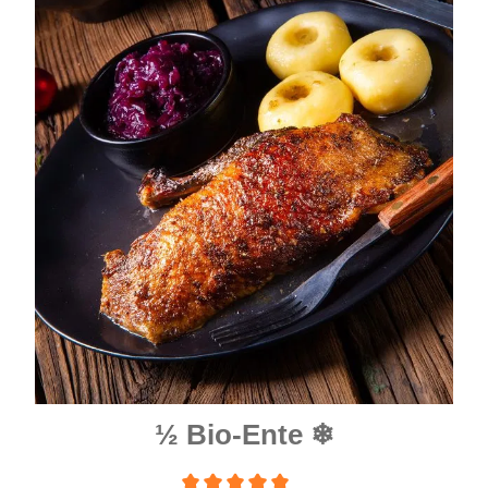
½ Bio-Ente
❄