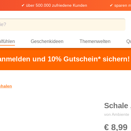
✔ über 500.000 zufriedene Kunden
✔ sparen m
lfühlen
Geschenkideen
Themenwelten
Qu
 anmelden und 10% Gutschein* sichern!
chalen
Schale
von Ambiente
€ 8,99