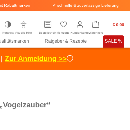
it Rabattmarken
✔ schnelle & zuverlässige Lieferung
€ 0,00
Kontrast
Visuelle Hilfe
Bestellschein
Merkzettel
Kundenkonto
Warenkorb
alitätsmarken
Ratgeber & Rezepte
SALE %
 |
Zur Anmeldung >>
 „Vogelzauber“