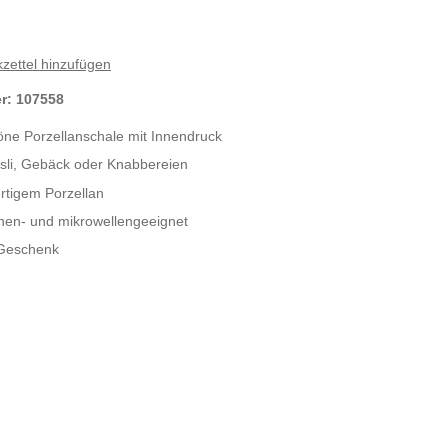
zettel hinzufügen
er:
107558
ne Porzellanschale mit Innendruck
üsli, Gebäck oder Knabbereien
rtigem Porzellan
nen- und mikrowellengeeignet
 Geschenk