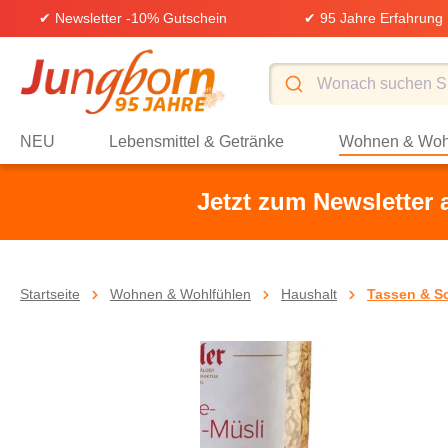
✔ Newsletter -10% Gutschein
✔ 95 Jahre Erfahrung
springen
Zur Hauptnavigation springen
NEU
Lebensmittel & Getränke
Wohnen & Woh
Jetzt zum Newsletter
Startseite
Wohnen & Wohlfühlen
Haushalt
Tassen & S
Bildergalerie überspringen