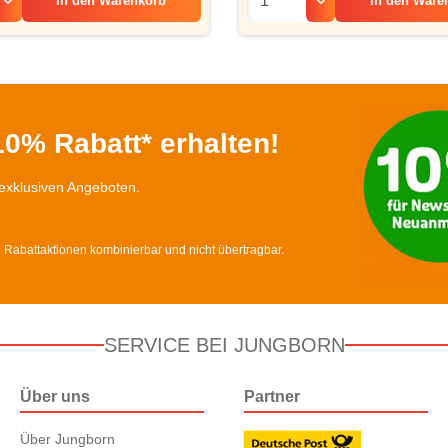
In den
Warenkorb
In den
Ware
0% Rabatt* erhalten!
exklusiven Angeboten.
d Rabattaktionen kombinierbar und nicht übertragbar.
SERVICE BEI JUNGBORN
Über uns
Partner
Über Jungborn