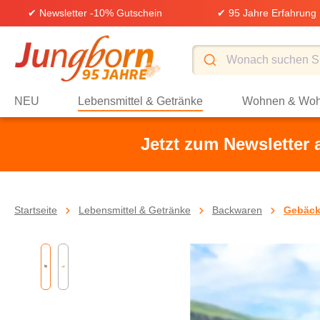
✔ Newsletter -10% Gutschein
✔ 95 Jahre Erfahrung
springen
Zur Hauptnavigation springen
NEU
Lebensmittel & Getränke
Wohnen & Woh
Jetzt zum Newsletter
Startseite
Lebensmittel & Getränke
Backwaren
Gebäc
Bildergalerie überspringen