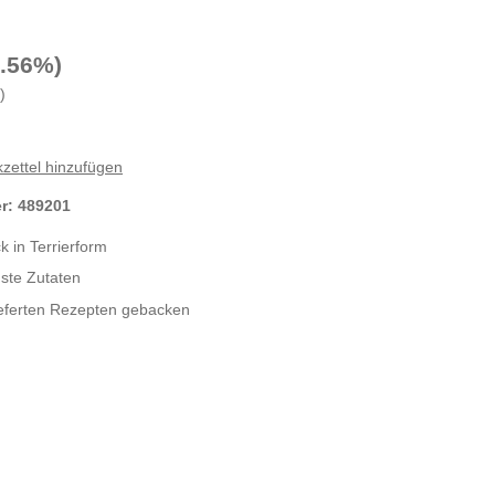
5.56%)
)
zettel hinzufügen
er:
489201
k in Terrierform
nste Zutaten
eferten Rezepten gebacken