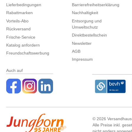
Lieferbedingungen
Barrierefreiheitserklärung
Rabattmarken
Nachhaltigkeit
Vorteils-Abo
Entsorgung und
Umweltschutz
Rückversand
Direktbestellschein
Frische-Service
Newsletter
Katalog anfordern
AGB
Freundschaftswerbung
Impressum
Auch auf
©
2026 Versandhaus
Alle Preise inkl. ges
nicht anders angege