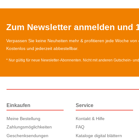
Zum Newsletter anmelden und 1
Verpassen Sie keine Neuheiten mehr & profitieren jede Woche von 
Kostenlos und jederzeit abbestellbar.
* Nur gültig für neue Newsletter-Abonnenten. Nicht mit anderen Gutschein- un
Einkaufen
Service
Meine Bestellung
Kontakt & Hilfe
Zahlungsmöglichkeiten
FAQ
Geschenksendungen
Kataloge digital blättern