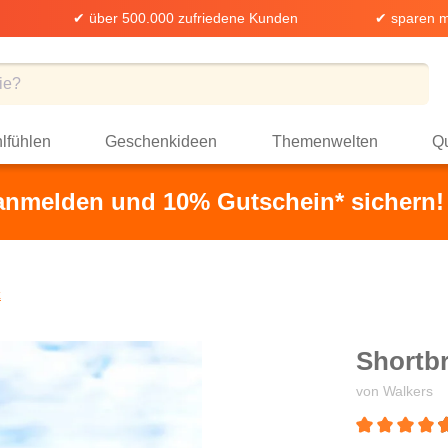
✔ über 500.000 zufriedene Kunden
✔ sparen m
lfühlen
Geschenkideen
Themenwelten
Qu
 anmelden und 10% Gutschein* sichern!
k
Shortbr
von Walkers
Durchschnittli