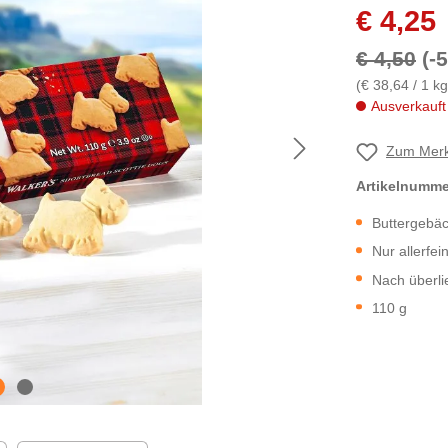
€ 4,25
€ 4,50
(-
(€ 38,64 / 1 kg
Ausverkauft
Zum Merk
Artikelnumm
Buttergebäc
Nur allerfei
Nach überli
110 g