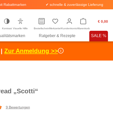
it Rabattmarken
✔ schnelle & zuverlässige Lieferung
€ 0,00
Kontrast
Visuelle Hilfe
Bestellschein
Merkzettel
Kundenkonto
Warenkorb
alitätsmarken
Ratgeber & Rezepte
SALE %
 |
Zur Anmeldung >>
ead „Scotti“
9 Bewertungen
che Bewertung von 4.8 von 5 Sternen