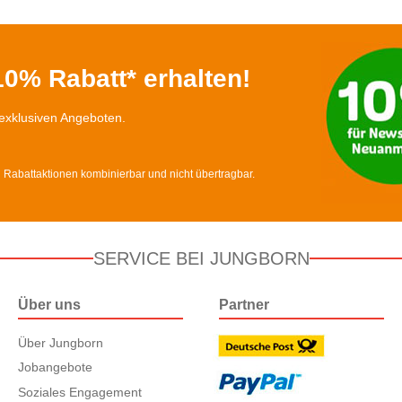
0% Rabatt* erhalten!
exklusiven Angeboten.
d Rabattaktionen kombinierbar und nicht übertragbar.
SERVICE BEI JUNGBORN
Über uns
Partner
Über Jungborn
Jobangebote
Soziales Engagement