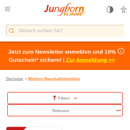
alt springen
Jetzt zum Newsletter anmelden und 10%
Gutschein* sichern! |
Zur Anmeldung >>
Startseite
Weitere Haushaltstextilien
Weitere Haushaltstextilien
Filtern
Sortierung