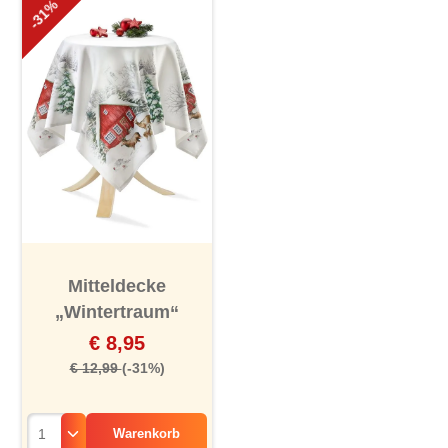
-31%
Mitteldecke
„Wintertraum“
€ 8,95
€ 12,99
(-31%)
Warenkorb