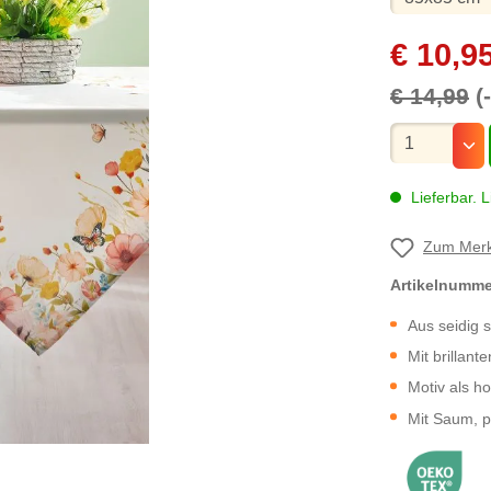
€ 10,9
€ 14,99
(
Mengenauswa
Lieferbar. L
Zum Merk
Artikelnumm
Aus seidig 
Mit brillant
Motiv als ho
Mit Saum, pf