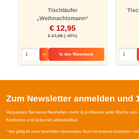
Tischläufer
Tisc
„Weihnachtsmann“
€ 12,95
€ 24,99
(-48%)
In den
Warenkorb
Zum Newsletter anmelden und 1
Verpassen Sie keine Neuheiten mehr & profitieren jede Woche von 
Kostenlos und jederzeit abbestellbar.
* Nur gültig für neue Newsletter-Abonnenten. Nicht mit anderen Gutschein- un