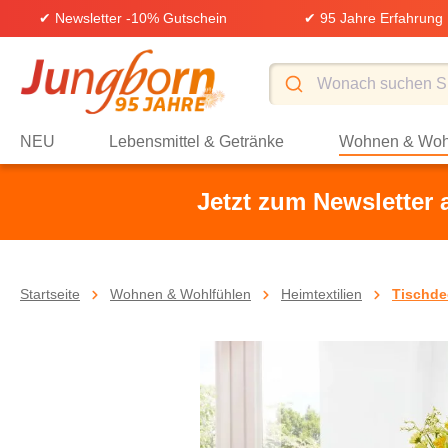
✔ Newsletter -10% Gutschein
✔ 95 Jahre Erfahrung
springen
Zur Hauptnavigation springen
NEU
Lebensmittel & Getränke
Wohnen & Woh
Jetzt zum Newsletter
Startseite
Wohnen & Wohlfühlen
Heimtextilien
Tischde
Bildergalerie überspringen