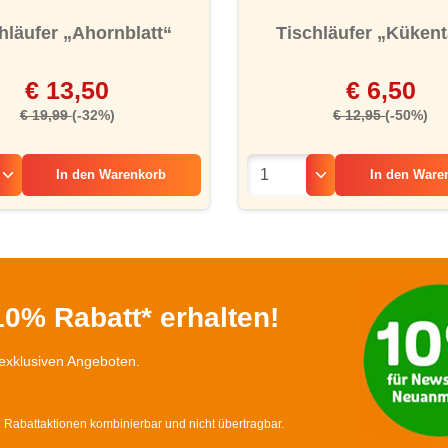
hläufer „Ahornblatt“
Tischläufer „Küken
€ 13,50
€ 6,50
€ 19,99
(-32%)
€ 12,95
(-50%)
In den
Warenkorb
In den
Ware
0% Rabatt* erhalten!
exklusiven Angeboten.
d Rabattaktionen kombinierbar und nicht übertragbar.