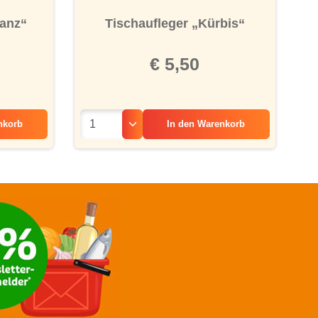
tanz“
Tischaufleger „Kürbis“
€ 5,50
nkorb
In den
Warenkorb