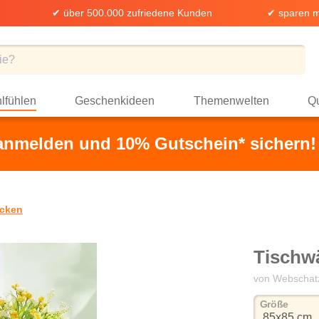
✔ über 500.000 zufriedene Kunden
✔ sparen m
lfühlen
Geschenkideen
Themenwelten
Qu
 anmelden und 10% Gutschein* sichern!
cken
Tischwä
von Webschat
auswä
Größe