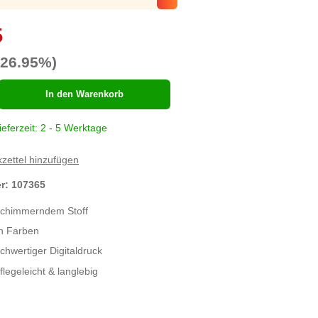
5
-26.95%)
hl
In den Warenkorb
ieferzeit: 2 - 5 Werktage
zettel hinzufügen
er:
107365
schimmerndem Stoff
en Farben
chwertiger Digitaldruck
legeleicht & langlebig