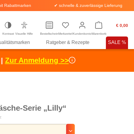
it Rabattmarken
✔ schnelle & zuverlässige Lieferung
€ 0,00
Kontrast
Visuelle Hilfe
Bestellschein
Merkzettel
Kundenkonto
Warenkorb
alitätsmarken
Ratgeber & Rezepte
SALE %
 |
Zur Anmeldung >>
sche-Serie „Lilly“
z
hlen