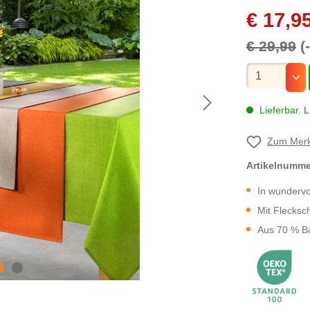
€ 17,9
€ 29,99
(
Mengenauswa
Lieferbar. L
Zum Merk
Artikelnumm
In wundervo
Mit Flecks
Aus 70 % B