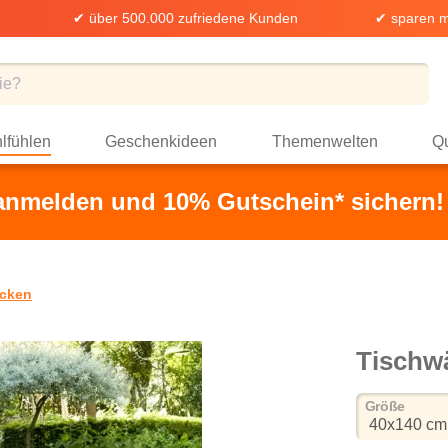
✔ über 500.000 zufriedene Kunden
✔ sparen m
lfühlen
Geschenkideen
Themenwelten
Qu
 anmelden und 10% Gutschein* sichern!
cken
Tischwä
auswä
Größe