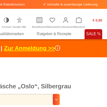
it Rabattmarken
✔ schnelle & zuverlässige Lieferung
€ 0,00
Kontrast
Visuelle Hilfe
Bestellschein
Merkzettel
Kundenkonto
Warenkorb
alitätsmarken
Ratgeber & Rezepte
SALE %
 |
Zur Anmeldung >>
sche „Oslo“, Silbergrau
hlen