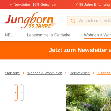
✔ Newsletter -10% Gutschein
✔ 95 Jahre Erfahrung
springen
Zur Hauptnavigation springen
NEU
Lebensmittel & Getränke
Wohnen & Woh
Jetzt zum Newsletter
Startseite
Wohnen & Wohlfühlen
Heimtextilien
Tischde
Bildergalerie überspringen