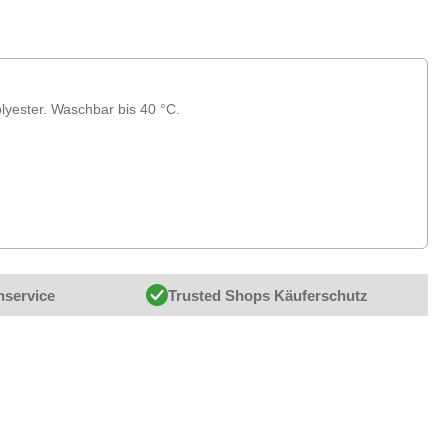
yester. Waschbar bis 40 °C.
nservice
Trusted Shops Käuferschutz