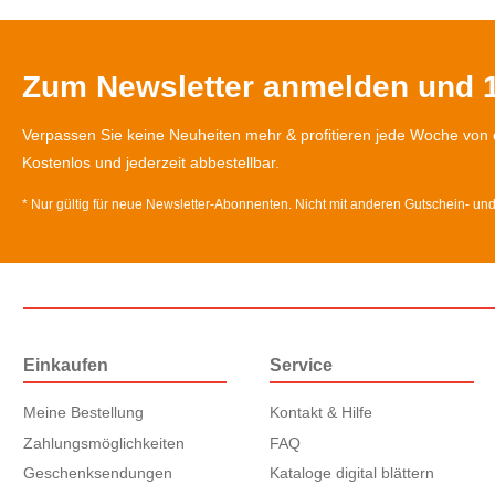
Zum Newsletter anmelden und 1
Verpassen Sie keine Neuheiten mehr & profitieren jede Woche von 
Kostenlos und jederzeit abbestellbar.
* Nur gültig für neue Newsletter-Abonnenten. Nicht mit anderen Gutschein- un
Einkaufen
Service
Meine Bestellung
Kontakt & Hilfe
Zahlungsmöglichkeiten
FAQ
Geschenksendungen
Kataloge digital blättern