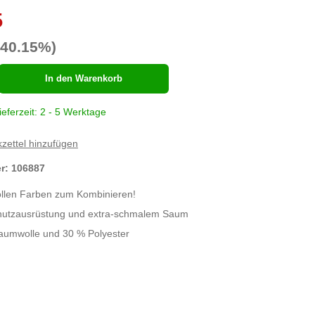
5
-40.15%)
hl
In den Warenkorb
ieferzeit: 2 - 5 Werktage
zettel hinzufügen
er:
106887
llen Farben zum Kombinieren!
chutzausrüstung und extra-schmalem Saum
aumwolle und 30 % Polyester