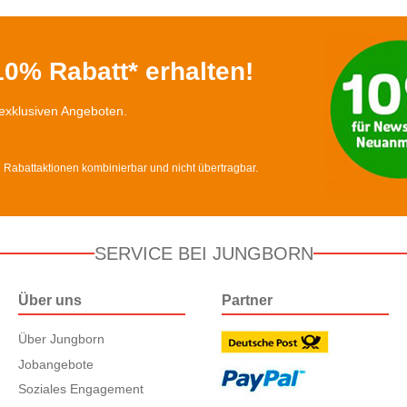
0% Rabatt* erhalten!
exklusiven Angeboten.
d Rabattaktionen kombinierbar und nicht übertragbar.
SERVICE BEI JUNGBORN
Über uns
Partner
Über Jungborn
Jobangebote
Soziales Engagement