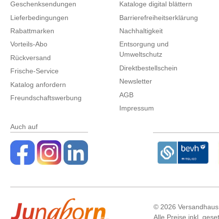
Geschenksendungen
Kataloge digital blättern
Lieferbedingungen
Barrierefreiheitserklärung
Rabattmarken
Nachhaltigkeit
Vorteils-Abo
Entsorgung und
Umweltschutz
Rückversand
Direktbestellschein
Frische-Service
Newsletter
Katalog anfordern
AGB
Freundschaftswerbung
Impressum
Auch auf
©
2026 Versandhaus
Alle Preise inkl. ges