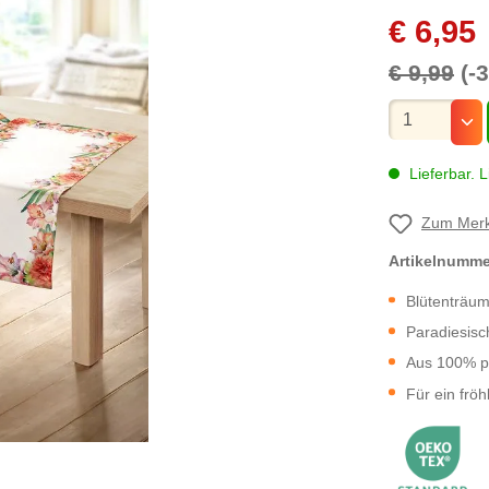
€ 6,95
€ 9,99
(-
Mengenauswa
Lieferbar. L
Zum Merk
Artikelnumm
Blütenträum
Paradiesisc
Aus 100% pf
Für ein frö