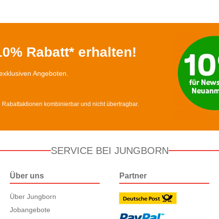
0% Rabatt* erhalten!
exklusiven Angeboten.
d Rabattaktionen kombinierbar und nicht übertragbar.
SERVICE BEI JUNGBORN
Über uns
Partner
Über Jungborn
Jobangebote