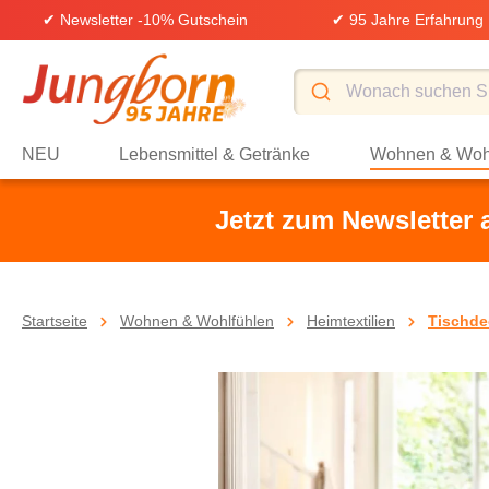
✔ Newsletter -10% Gutschein
✔ 95 Jahre Erfahrung
springen
Zur Hauptnavigation springen
NEU
Lebensmittel & Getränke
Wohnen & Woh
Jetzt zum Newsletter
Startseite
Wohnen & Wohlfühlen
Heimtextilien
Tischde
Bildergalerie überspringen