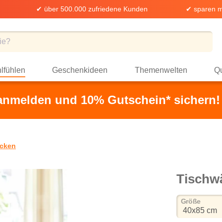
✔ über 500.000 zufriedene Kunden
✔ sparen m
lfühlen
Geschenkideen
Themenwelten
Qu
 anmelden und 10% Gutschein* sichern!
cken
Tischw
auswä
Größe