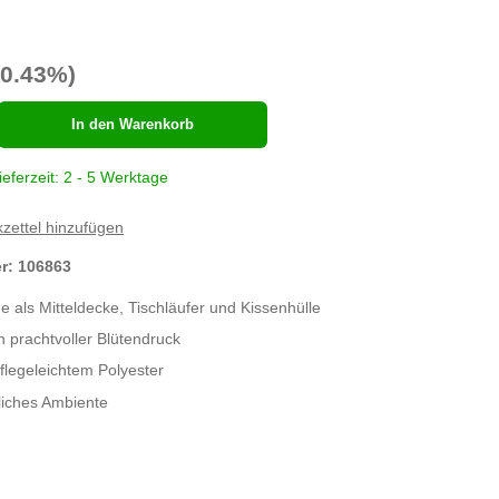
30.43%)
hl
In den Warenkorb
ieferzeit: 2 - 5 Werktage
zettel hinzufügen
er:
106863
e als Mitteldecke, Tischläufer und Kissenhülle
h prachtvoller Blütendruck
legeleichtem Polyester
hliches Ambiente