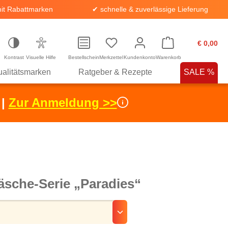
it Rabattmarken
✔ schnelle & zuverlässige Lieferung
€ 0,00
Kontrast
Visuelle Hilfe
Bestellschein
Merkzettel
Kundenkonto
Warenkorb
alitätsmarken
Ratgeber & Rezepte
SALE %
 |
Zur Anmeldung >>
äsche-Serie „Paradies“
hlen