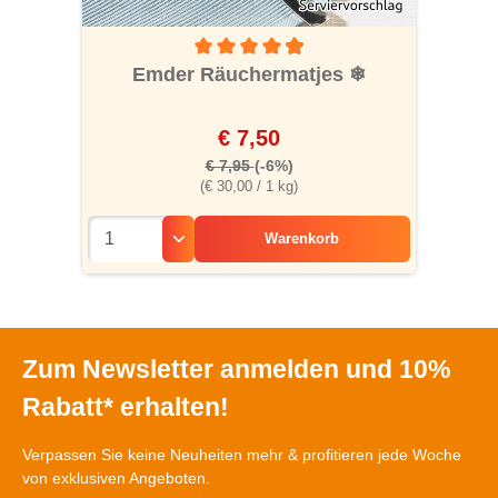
Durchschnittliche Bewertung von 4.9 von 5
Emder Räuchermatjes
❄
€ 7,50
€ 7,95
(-6%)
(€ 30,00 / 1 kg)
Warenkorb
Zum Newsletter anmelden und 10%
Rabatt* erhalten!
Verpassen Sie keine Neuheiten mehr & profitieren jede Woche
von exklusiven Angeboten.