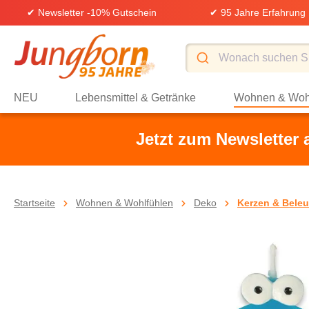
✔ Newsletter -10% Gutschein
✔ 95 Jahre Erfahrung
springen
Zur Hauptnavigation springen
NEU
Lebensmittel & Getränke
Wohnen & Woh
Jetzt zum Newsletter
Startseite
Wohnen & Wohlfühlen
Deko
Kerzen & Bele
Bildergalerie überspringen