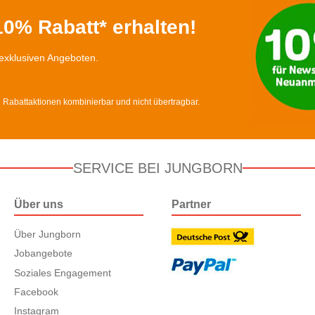
0% Rabatt* erhalten!
exklusiven Angeboten.
d Rabattaktionen kombinierbar und nicht übertragbar.
SERVICE BEI JUNGBORN
Über uns
Partner
Über Jungborn
Jobangebote
Soziales Engagement
Facebook
Instagram