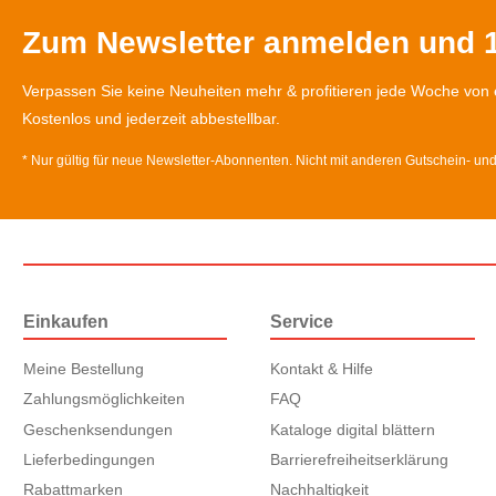
Zum Newsletter anmelden und 1
Verpassen Sie keine Neuheiten mehr & profitieren jede Woche von 
Kostenlos und jederzeit abbestellbar.
* Nur gültig für neue Newsletter-Abonnenten. Nicht mit anderen Gutschein- un
Einkaufen
Service
Meine Bestellung
Kontakt & Hilfe
Zahlungsmöglichkeiten
FAQ
Geschenksendungen
Kataloge digital blättern
Lieferbedingungen
Barrierefreiheitserklärung
Rabattmarken
Nachhaltigkeit