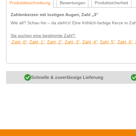
Produktbeschreibung
Bewertungen
Produktsicherheit
Zahlenkerzen mit lustigen Augen, Zahl „3“
Wie alt? Schau hin – da steht’s! Eine fröhlich-farbige Kerze in Z
Sie suchen eine bestimmte Zahl?:
Zahl „0“
,
Zahl „1“
,
Zahl „2“
,
Zahl „3“
,
Zahl „4“
,
Zahl „5“
,
Zahl „6“
,
Schnelle & zuverlässige Lieferung