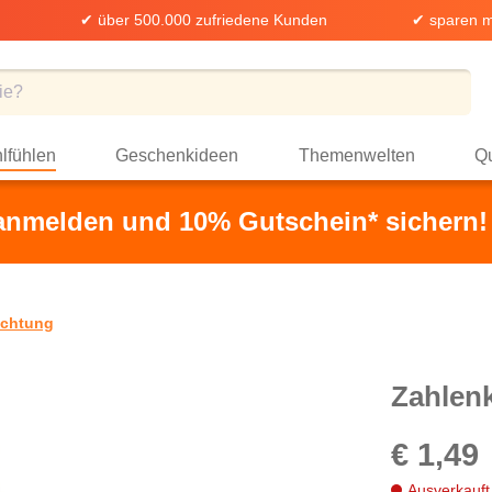
✔ über 500.000 zufriedene Kunden
✔ sparen m
lfühlen
Geschenkideen
Themenwelten
Qu
 anmelden und 10% Gutschein* sichern!
uchtung
Zahlenk
€ 1,49
Ausverkauft