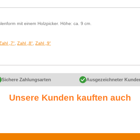
ahlenform mit einem Holzpicker. Höhe: ca. 9 cm.
Zahl „7“
,
Zahl „8“
,
Zahl „9“
Sichere Zahlungsarten
Ausgezeichneter Kunde
Unsere Kunden kauften auch