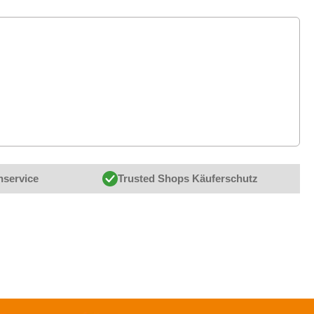
nservice
Trusted Shops Käuferschutz