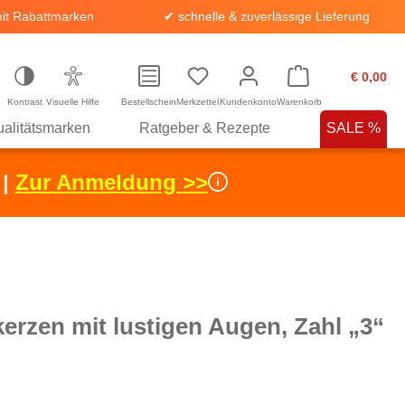
it Rabattmarken
✔ schnelle & zuverlässige Lieferung
€ 0,00
Kontrast
Visuelle Hilfe
Bestellschein
Merkzettel
Kundenkonto
Warenkorb
alitätsmarken
Ratgeber & Rezepte
SALE %
 |
Zur Anmeldung >>
erzen mit lustigen Augen, Zahl „3“