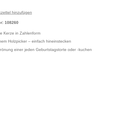
zettel hinzufügen
er:
108260
he Kerze in Zahlenform
chem Holzpicker – einfach hineinstecken
Krönung einer jeden Geburtstagstorte oder -kuchen