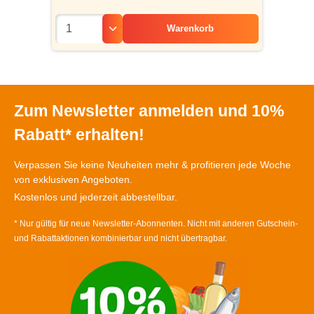
Warenkorb
Zum Newsletter anmelden und 10%
Rabatt* erhalten!
Verpassen Sie keine Neuheiten mehr & profitieren jede Woche
von exklusiven Angeboten.
Kostenlos und jederzeit abbestellbar.
* Nur gültig für neue Newsletter-Abonnenten. Nicht mit anderen Gutschein-
und Rabattaktionen kombinierbar und nicht übertragbar.