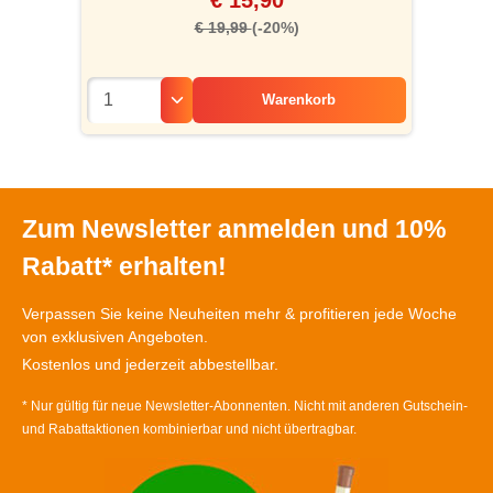
€ 15,90
€ 19,99
(-20%)
Warenkorb
Zum Newsletter anmelden und 10%
Rabatt* erhalten!
Verpassen Sie keine Neuheiten mehr & profitieren jede Woche
von exklusiven Angeboten.
Kostenlos und jederzeit abbestellbar.
* Nur gültig für neue Newsletter-Abonnenten. Nicht mit anderen Gutschein-
und Rabattaktionen kombinierbar und nicht übertragbar.