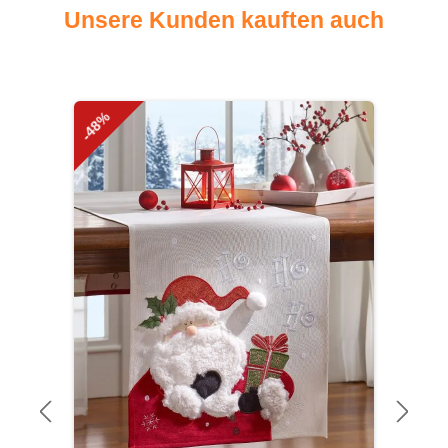
Unsere Kunden kauften auch
Produktgalerie überspringen
-48%
-