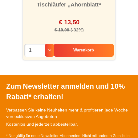
Tischläufer „Ahornblatt“
€ 13,50
€ 19,99
(-32%)
Warenkorb
Zum Newsletter anmelden und 10%
Rabatt* erhalten!
Verpassen Sie keine Neuheiten mehr & profitieren jede Woche
von exklusiven Angeboten.
Kostenlos und jederzeit abbestellbar.
* Nur gültig für neue Newsletter-Abonnenten. Nicht mit anderen Gutschein-