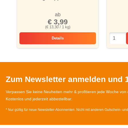
ab
€ 3,99
(€ 13,30 / 1 kg)
Details
Honig-Doppelbärchen
Zum Newsletter anmelden und 1
Verpassen Sie keine Neuheiten mehr & profitieren jede Woche von 
Kostenlos und jederzeit abbestellbar.
* Nur gültig für neue Newsletter-Abonnenten. Nicht mit anderen Gutschein- un