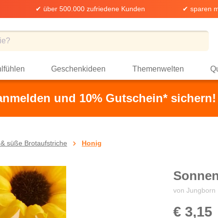
✔ über 500.000 zufriedene Kunden
✔ sparen m
lfühlen
Geschenkideen
Themenwelten
Qu
 anmelden und 10% Gutschein* sichern!
& süße Brotaufstriche
Honig
Sonnen
von Jungborn
€ 3,15