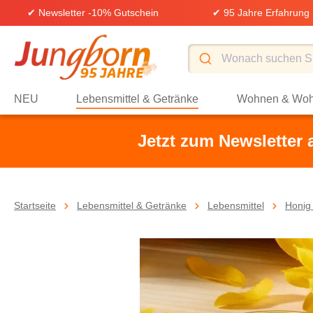
✔ Newsletter -10% Gutschein
✔ 95 Jahre Erfahrung
springen
Zur Hauptnavigation springen
NEU
Lebensmittel & Getränke
Wohnen & Woh
Jetzt zum Newsletter
Startseite
Lebensmittel & Getränke
Lebensmittel
Honig 
Bildergalerie überspringen