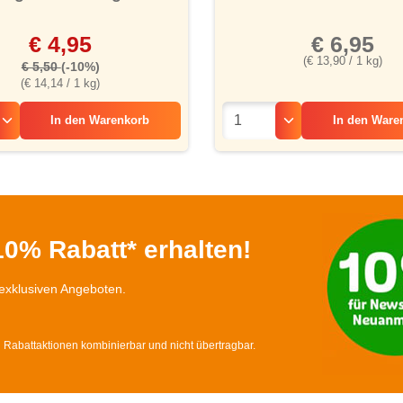
€ 4,95
€ 6,95
(€ 13,90 / 1 kg)
€ 5,50
(-10%)
(€ 14,14 / 1 kg)
In den
Warenkorb
In den
Ware
0% Rabatt* erhalten!
exklusiven Angeboten.
d Rabattaktionen kombinierbar und nicht übertragbar.