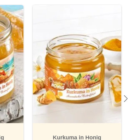
-14
Bes
ig
Kurkuma in Honig