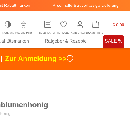
it Rabattmarken
✔ schnelle & zuverlässige Lieferung
€ 0,00
Kontrast
Visuelle Hilfe
Bestellschein
Merkzettel
Kundenkonto
Warenkorb
alitätsmarken
Ratgeber & Rezepte
SALE %
 |
Zur Anmeldung >>
blumenhonig
 Honig