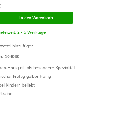
)
hl
In den Warenkorb
ieferzeit: 2 - 5 Werktage
zettel hinzufügen
er:
104030
n-Honig gilt als besondere Spezialität
ischer kräftig-gelber Honig
ei Kindern beliebt
kraine