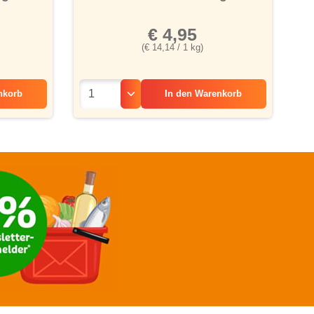
€ 4,95
(€ 14,14 / 1 kg)
nkorb
In den
Warenkorb