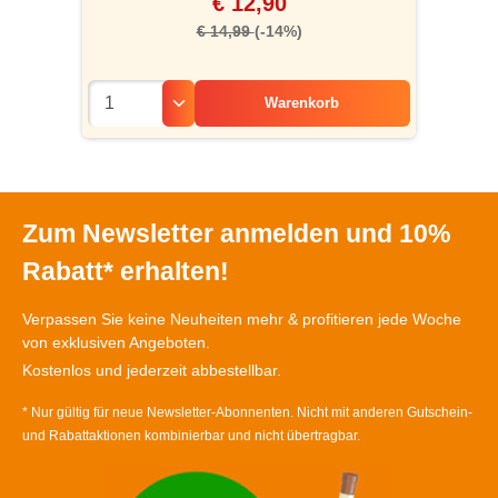
€ 12,90
€ 14,99
(-14%)
Warenkorb
Zum Newsletter anmelden und 10%
Rabatt* erhalten!
Verpassen Sie keine Neuheiten mehr & profitieren jede Woche
von exklusiven Angeboten.
Kostenlos und jederzeit abbestellbar.
* Nur gültig für neue Newsletter-Abonnenten. Nicht mit anderen Gutschein-
und Rabattaktionen kombinierbar und nicht übertragbar.