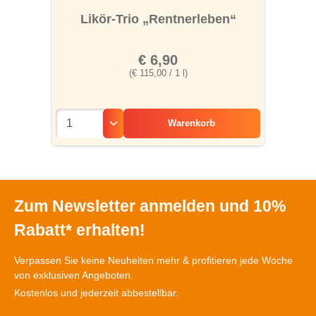
Likör-Trio „Rentnerleben“
€ 6,90
(€ 115,00 / 1 l)
Warenkorb
Zum Newsletter anmelden und 10%
Rabatt* erhalten!
Verpassen Sie keine Neuheiten mehr & profitieren jede Woche
von exklusiven Angeboten.
Kostenlos und jederzeit abbestellbar.