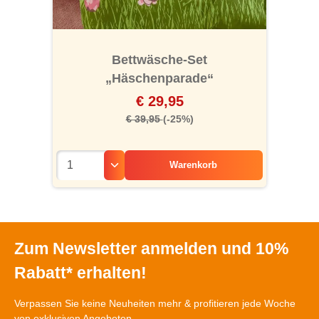
Bettwäsche-Set
„Häschenparade“
€ 29,95
€ 39,95
(-25%)
Warenkorb
Zum Newsletter anmelden und 10%
Rabatt* erhalten!
Verpassen Sie keine Neuheiten mehr & profitieren jede Woche
von exklusiven Angeboten.