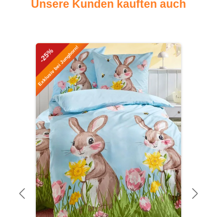
Unsere Kunden kauften auch
Produktgalerie überspringen
Exklusiv bei Jungborn!
-25%
-