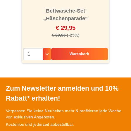
Bettwäsche-Set
„Häschenparade“
€ 29,95
€ 39,95
(-25%)
Warenkorb
Zum Newsletter anmelden und 10%
Rabatt* erhalten!
Verpassen Sie keine Neuheiten mehr & profitieren jede Woche
von exklusiven Angeboten.
Kostenlos und jederzeit abbestellbar.