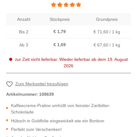
Durchschnittliche Bewertung von 5 von 5 St
Anzahl
Stückpreis
Grundpreis
€ 1,79
Bis
2
€ 71,60 / 1 kg
€ 1,69
Ab
3
€ 67,60 / 1 kg
zur Zeit nicht lieferbar. Wieder lieferbar ab dem 19. August
2026
Zum Merkzettel hinzufügen
Artikelnummer:
108639
Kaffeecreme-Praline umhüllt von feinster Zartbitter-
Schokolade
Hübsch in Goldfolie eingewickelt wie ein Bonbon
Perfekt zum Verschenken!