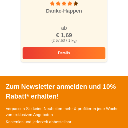
Durchschnittliche Bewertung von 4.1 von 5
Danke-Happen
ab
€ 1,69
(€ 67,60 / 1 kg)
Details
Danke-Happen
Zum Newsletter anmelden und 10%
Rabatt* erhalten!
Verpassen Sie keine Neuheiten mehr & profitieren jede Woche
von exklusiven Angeboten.
Kostenlos und jederzeit abbestellbar.