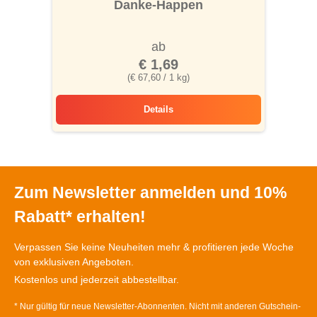
Durchschnittliche Bewertung von 4.1 von 5
Danke-Happen
ab
€ 1,69
(€ 67,60 / 1 kg)
Details
Danke-Happen
Zum Newsletter anmelden und 10%
Rabatt* erhalten!
Verpassen Sie keine Neuheiten mehr & profitieren jede Woche
von exklusiven Angeboten.
Kostenlos und jederzeit abbestellbar.
* Nur gültig für neue Newsletter-Abonnenten. Nicht mit anderen Gutschein-