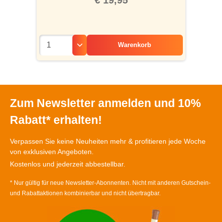
€ 19,95
Warenkorb
Zum Newsletter anmelden und 10%
Rabatt* erhalten!
Verpassen Sie keine Neuheiten mehr & profitieren jede Woche
von exklusiven Angeboten.
Kostenlos und jederzeit abbestellbar.
* Nur gültig für neue Newsletter-Abonnenten. Nicht mit anderen Gutschein-
und Rabattaktionen kombinierbar und nicht übertragbar.