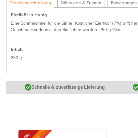
Produktbeschreibung
Nährwerte & Zutaten
Bewertungen
Eierlikör in Honig
Eine Schmeichelei für die Sinne! Köstlicher Eierlikör (7%) trifft
Geschmackserlebnis, das Sie lieben werden. 250-g-Glas.
Inhalt
250 g
Schnelle & zuverlässige Lieferung
Produktgalerie überspringen
-10%