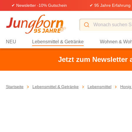
✔ Newsletter -10% Gutschein
✔ 95 Jahre Erfahrung
springen
Zur Hauptnavigation springen
NEU
Lebensmittel & Getränke
Wohnen & Woh
Jetzt zum Newsletter
Startseite
Lebensmittel & Getränke
Lebensmittel
Honig 
Bildergalerie überspringen