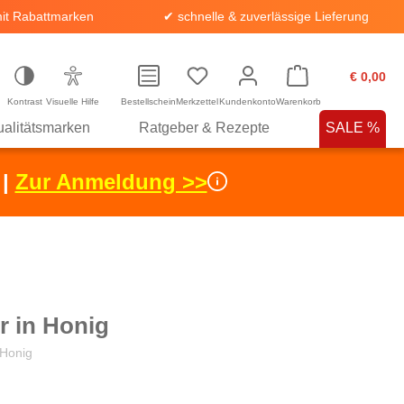
it Rabattmarken
✔ schnelle & zuverlässige Lieferung
€ 0,00
Kontrast
Visuelle Hilfe
Bestellschein
Merkzettel
Kundenkonto
Warenkorb
alitätsmarken
Ratgeber & Rezepte
SALE %
 |
Zur Anmeldung >>
ör in Honig
 Honig