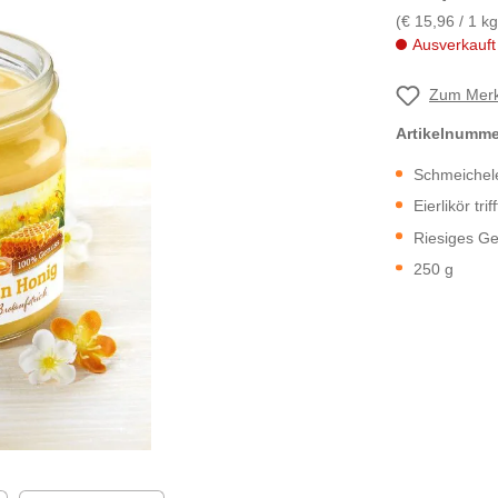
(€ 15,96 / 1 kg
Ausverkauft
Zum Merk
Artikelnumm
Schmeichele
Eierlikör tri
Riesiges G
250 g