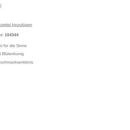
)
zettel hinzufügen
er:
104344
i für die Sinne
fft Blütenhonig
eschmackserlebnis