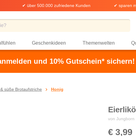
✔ über 500.000 zufriedene Kunden
✔ sparen m
lfühlen
Geschenkideen
Themenwelten
Qu
 anmelden und 10% Gutschein* sichern!
& süße Brotaufstriche
Honig
Eierlik
von Jungborn
€ 3,99