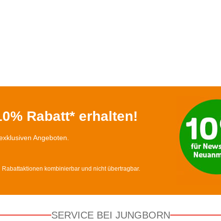
0% Rabatt* erhalten!
exklusiven Angeboten.
d Rabattaktionen kombinierbar und nicht übertragbar.
SERVICE BEI JUNGBORN