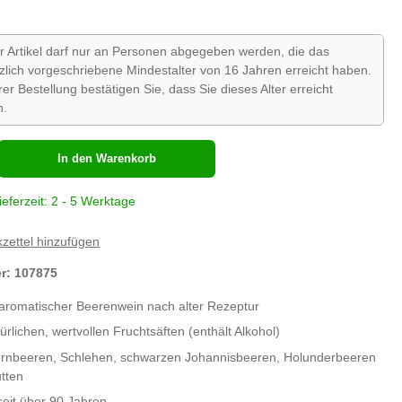
r Artikel darf nur an Personen abgegeben werden, die das
zlich vorgeschriebene Mindestalter von 16 Jahren erreicht haben.
hrer Bestellung bestätigen Sie, dass Sie dieses Alter erreicht
n.
hl
In den Warenkorb
ieferzeit: 2 - 5 Werktage
zettel hinzufügen
er:
107875
aromatischer Beerenwein nach alter Rezeptur
ürlichen, wertvollen Fruchtsäften (enthält Alkohol)
rnbeeren, Schlehen, schwarzen Johannisbeeren, Holunderbeeren
tten
eit über 90 Jahren