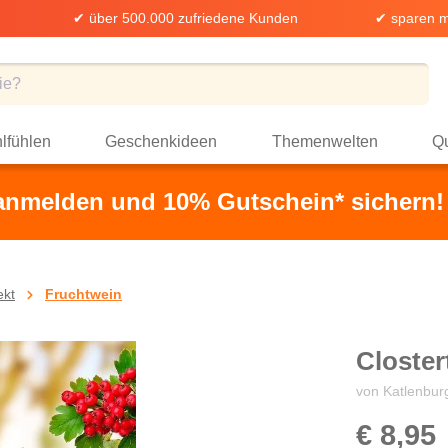
✔ über 500.000 zufriedene Kunden
✔ sparen m
lfühlen
Geschenkideen
Themenwelten
Qu
 anmelden und 10% Gutschein* sichern!
ekt
Fruchtwein
Closter
von Katlenbur
€ 8,95