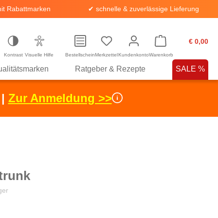
it Rabattmarken
✔ schnelle & zuverlässige Lieferung
€ 0,00
Kontrast
Visuelle Hilfe
Bestellschein
Merkzettel
Kundenkonto
Warenkorb
alitätsmarken
Ratgeber & Rezepte
SALE %
 |
Zur Anmeldung >>
trunk
ger