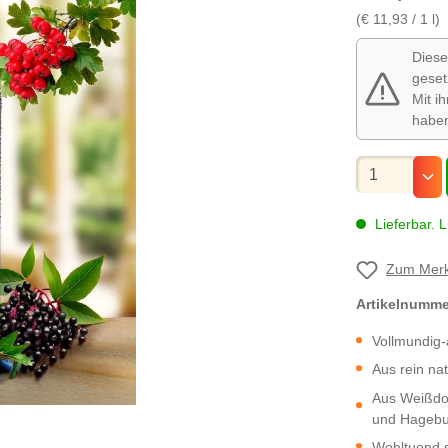
(€ 11,93 / 1 l)
Diese
geset
Mit i
habe
Mengenauswa
Lieferbar. L
Zum Merk
Artikelnumm
Vollmundig-
Aus rein nat
Aus Weißdo
und Hagebu
Wohltuend s