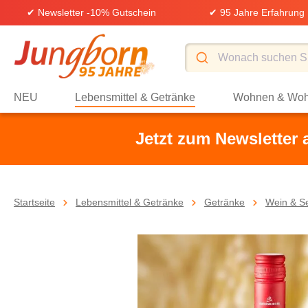
✔ Newsletter -10% Gutschein
✔ 95 Jahre Erfahrung
springen
Zur Hauptnavigation springen
NEU
Lebensmittel & Getränke
Wohnen & Woh
Jetzt zum Newsletter
Startseite
Lebensmittel & Getränke
Getränke
Wein & S
Bildergalerie überspringen