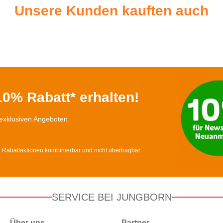
Unsere Kunden kauften auch
0% Rabatt* erhalten!
exklusiven Angeboten.
d Rabattaktionen kombinierbar und nicht übertragbar.
SERVICE BEI JUNGBORN
Über uns
Partner