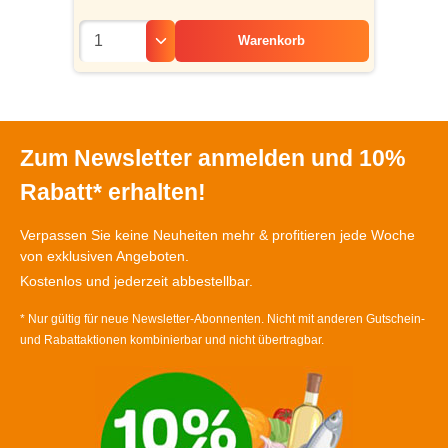
Warenkorb
Zum Newsletter anmelden und 10%
Rabatt* erhalten!
Verpassen Sie keine Neuheiten mehr & profitieren jede Woche
von exklusiven Angeboten.
Kostenlos und jederzeit abbestellbar.
* Nur gültig für neue Newsletter-Abonnenten. Nicht mit anderen Gutschein-
und Rabattaktionen kombinierbar und nicht übertragbar.