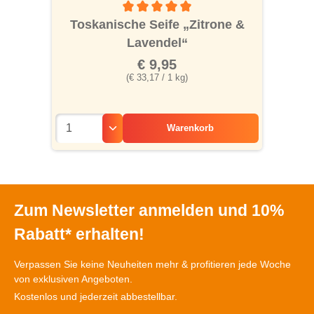
Durchschnittliche Bewertung von 5 von 5 S
Toskanische Seife „Zitrone &
Lavendel“
€ 9,95
(€ 33,17 / 1 kg)
Warenkorb
Zum Newsletter anmelden und 10%
Rabatt* erhalten!
Verpassen Sie keine Neuheiten mehr & profitieren jede Woche
von exklusiven Angeboten.
Kostenlos und jederzeit abbestellbar.