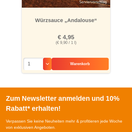
Würzsauce „Andalouse“
€ 4,95
(€ 9,90 / 1 l)
Warenkorb
Zum Newsletter anmelden und 10%
Rabatt* erhalten!
Verpassen Sie keine Neuheiten mehr & profitieren jede Woche
von exklusiven Angeboten.