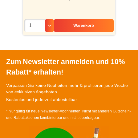
Warenkorb
Zum Newsletter anmelden und 10%
Rabatt* erhalten!
Verpassen Sie keine Neuheiten mehr & profitieren jede Woche
von exklusiven Angeboten.
Kostenlos und jederzeit abbestellbar.
* Nur gültig für neue Newsletter-Abonnenten. Nicht mit anderen Gutschein-
und Rabattaktionen kombinierbar und nicht übertragbar.