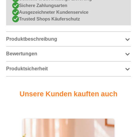
Sichere Zahlungsarten
Ausgezeichneter Kundenservice
Trusted Shops Käuferschutz
Produktbeschreibung
Bewertungen
Produktsicherheit
Unsere Kunden kauften auch
Produktgalerie überspringen
-