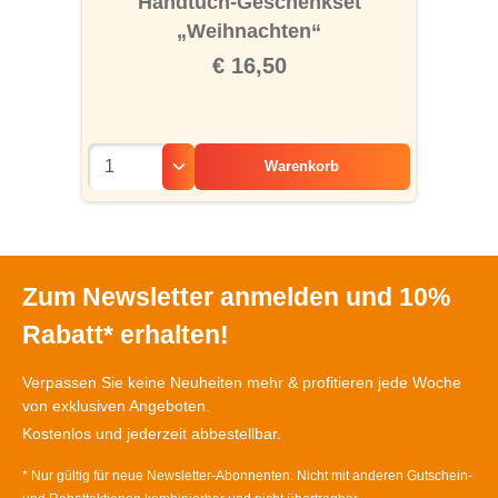
Handtuch-Geschenkset
„Weihnachten“
€ 16,50
Warenkorb
Zum Newsletter anmelden und 10%
Rabatt* erhalten!
Verpassen Sie keine Neuheiten mehr & profitieren jede Woche
von exklusiven Angeboten.
Kostenlos und jederzeit abbestellbar.
* Nur gültig für neue Newsletter-Abonnenten. Nicht mit anderen Gutschein-