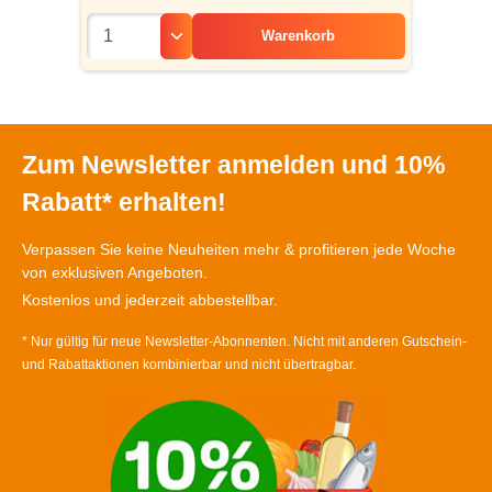
Warenkorb
Zum Newsletter anmelden und 10%
Rabatt* erhalten!
Verpassen Sie keine Neuheiten mehr & profitieren jede Woche
von exklusiven Angeboten.
Kostenlos und jederzeit abbestellbar.
* Nur gültig für neue Newsletter-Abonnenten. Nicht mit anderen Gutschein-
und Rabattaktionen kombinierbar und nicht übertragbar.