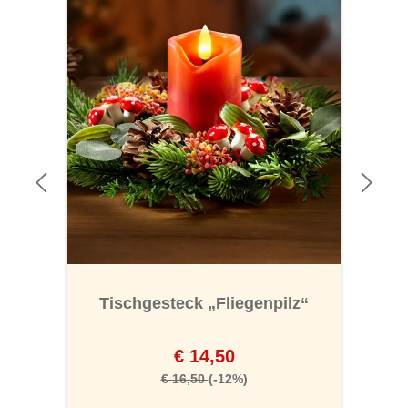
Tischgesteck „Fliegenpilz“
€ 14,50
€ 16,50
(-12%)