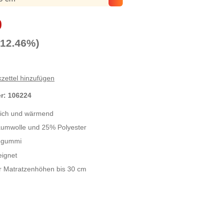
0
-12.46%)
zettel hinzufügen
er:
106224
ich und wärmend
umwolle und 25% Polyester
mgummi
eignet
r Matratzenhöhen bis 30 cm