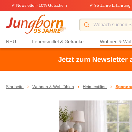
✔ Newsletter -10% Gutschein
✔ 95 Jahre Erfahrung
springen
Zur Hauptnavigation springen
NEU
Lebensmittel & Getränke
Wohnen & Woh
Jetzt zum Newsletter
Startseite
Wohnen & Wohlfühlen
Heimtextilien
Spannbe
Bildergalerie überspringen