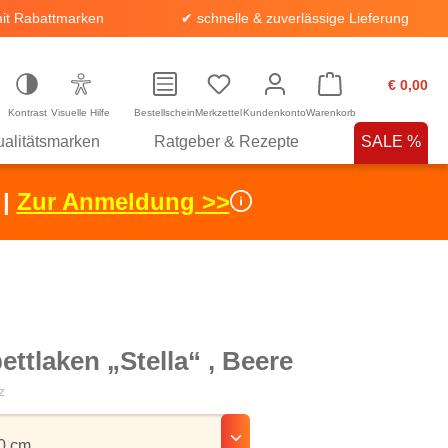
it Rabattmarken
✔ schnelle & zuverlässige Lieferung
€ 0,00
Kontrast
Visuelle Hilfe
Bestellschein
Merkzettel
Kundenkonto
Warenkorb
alitätsmarken
Ratgeber & Rezepte
SALE %
 |
Zur Anmeldung >>
ttlaken „Stella“ , Beere
z
hlen