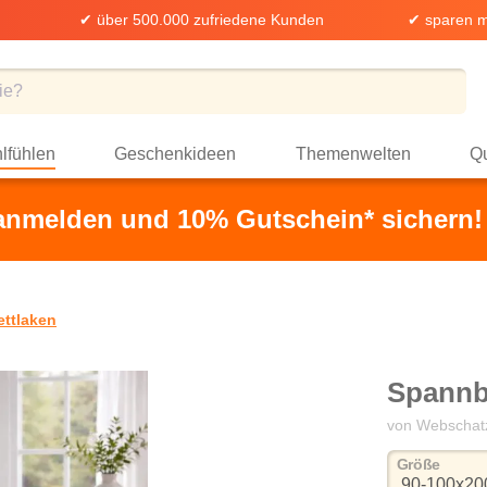
✔ über 500.000 zufriedene Kunden
✔ sparen m
lfühlen
Geschenkideen
Themenwelten
Qu
 anmelden und 10% Gutschein* sichern!
ttlaken
Spannbe
von Webschat
auswä
Größe