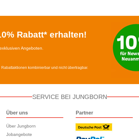
0% Rabatt* erhalten!
exklusiven Angeboten.
d Rabattaktionen kombinierbar und nicht übertragbar.
SERVICE BEI JUNGBORN
Über uns
Partner
Über Jungborn
Jobangebote