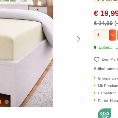
€ 19,9
€ 24,99
(
Mengenauswa
Lieferbar. L
Zum Merk
Artikelnumm
In superwei
Mit Rundu
Farbenfroh 
Farbe: Natu