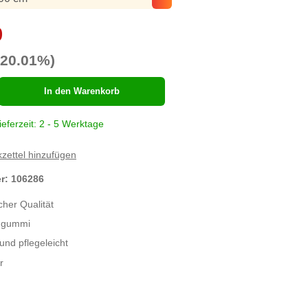
9
-20.01%)
hl
In den Warenkorb
ieferzeit: 2 - 5 Werktage
zettel hinzufügen
er:
106286
cher Qualität
mgummi
und pflegeleicht
r