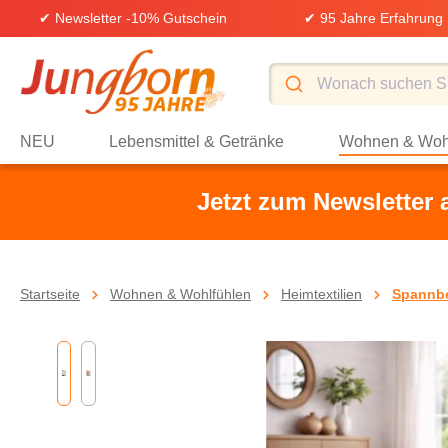
✔ Newsletter -10% Gutschein
✔ 95 Jahre Erfahrung
springen
Zur Hauptnavigation springen
NEU
Lebensmittel & Getränke
Wohnen & Woh
Jetzt zum Newsletter
Startseite
Wohnen & Wohlfühlen
Heimtextilien
Spannbe
Bildergalerie überspringen