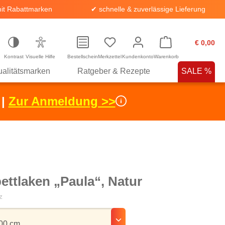
it Rabattmarken
✔ schnelle & zuverlässige Lieferung
€ 0,00
Kontrast
Visuelle Hilfe
Bestellschein
Merkzettel
Kundenkonto
Warenkorb
alitätsmarken
Ratgeber & Rezepte
SALE %
 |
Zur Anmeldung >>
ttlaken „Paula“, Natur
z
hlen