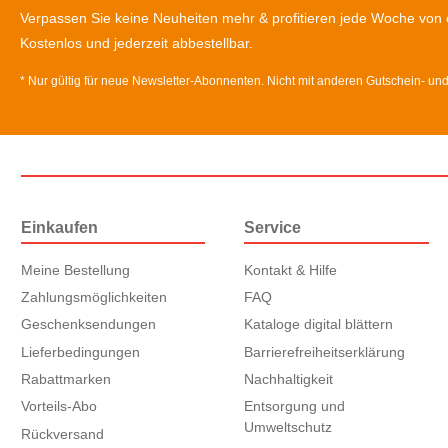
Verpassen Sie keine Neuheiten mehr & profitieren jede Woche von 
Kostenlos und jederzeit abbestellbar.
* Nur gültig für neue Newsletter-Abonnenten. Nicht mit anderen Gutschein- un
Einkaufen
Service
Meine Bestellung
Kontakt & Hilfe
Zahlungsmöglichkeiten
FAQ
Geschenksendungen
Kataloge digital blättern
Lieferbedingungen
Barrierefreiheitserklärung
Rabattmarken
Nachhaltigkeit
Vorteils-Abo
Entsorgung und
Umweltschutz
Rückversand