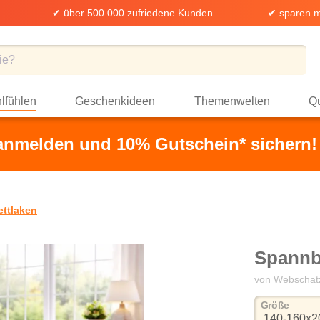
✔ über 500.000 zufriedene Kunden
✔ sparen m
lfühlen
Geschenkideen
Themenwelten
Qu
 anmelden und 10% Gutschein* sichern!
ttlaken
Spannbe
von Webschat
auswä
Größe