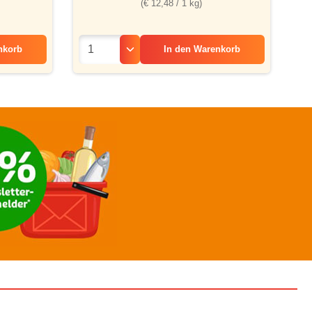
(€ 12,48 / 1 kg)
In den
Warenkorb
nkorb