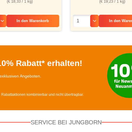
(€ 18,33 / 1 kg)
(€ 19,23 / 1 kg)
In den
Warenkorb
In den
Ware
0% Rabatt* erhalten!
exklusiven Angeboten.
d Rabattaktionen kombinierbar und nicht übertragbar.
SERVICE BEI JUNGBORN