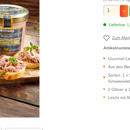
Mengenauswa
Lieferbar. L
Zum Merk
Artikelnumm
Gourmet-Leb
Aus den Be
Sorten: 1 x
Schweineleb
2 Gläser à 
Leicht mit A