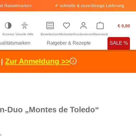
it Rabattmarken
✔ schnelle & zuverlässige Lieferung
€ 0,00
Kontrast
Visuelle Hilfe
Bestellschein
Merkzettel
Kundenkonto
Warenkorb
alitätsmarken
Ratgeber & Rezepte
SALE %
 |
Zur Anmeldung >>
en-Duo „Montes de Toledo“
)