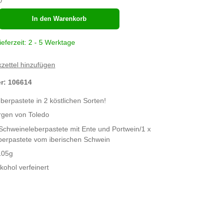
hl
In den Warenkorb
ieferzeit: 2 - 5 Werktage
zettel hinzufügen
er:
106614
erpastete in 2 köstlichen Sorten!
rgen von Toledo
 Schweineleberpastete mit Ente und Portwein/1 x
erpastete vom iberischen Schwein
105g
lkohol verfeinert