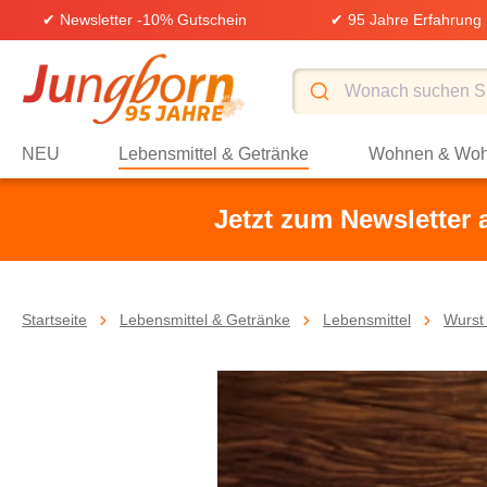
✔ Newsletter -10% Gutschein
✔ 95 Jahre Erfahrung
springen
Zur Hauptnavigation springen
NEU
Lebensmittel & Getränke
Wohnen & Woh
Jetzt zum Newsletter
Startseite
Lebensmittel & Getränke
Lebensmittel
Wurst
Bildergalerie überspringen