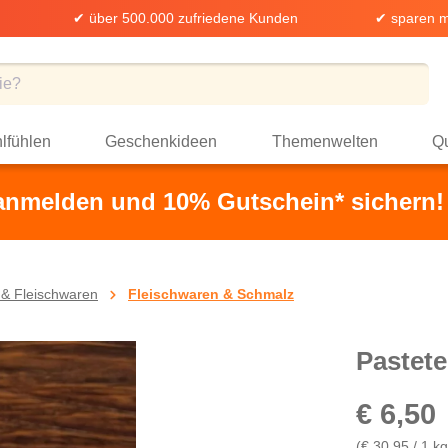
✔ über 500.000 zufriedene Kunden
✔ sparen m
lfühlen
Geschenkideen
Themenwelten
Qu
 anmelden und 10% Gutschein* sichern!
 & Fleischwaren
Fleischwaren & Schmalz
Pastet
€ 6,50
(€ 30,95 / 1 kg