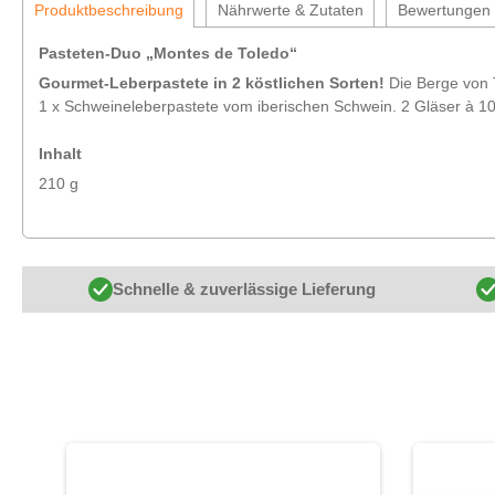
Produktbeschreibung
Nährwerte & Zutaten
Bewertungen
Pasteten-Duo „Montes de Toledo“
Gourmet-Leberpastete in 2 köstlichen Sorten!
Die Berge von T
1 x Schweineleberpastete vom iberischen Schwein. 2 Gläser à 105 
Inhalt
210 g
Schnelle & zuverlässige Lieferung
Produktgalerie überspringen